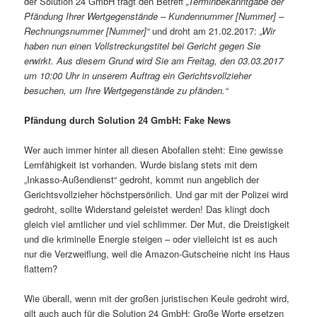
der Solution 24 GmbH trägt den Betreff
„Terminbekanntgabe der
Pfändung Ihrer Wertgegenstände – Kundennummer [Nummer] –
Rechnungsnummer [Nummer]“
und droht am 21.02.2017:
„Wir
haben nun einen Vollstreckungstitel bei Gericht gegen Sie
erwirkt. Aus diesem Grund wird Sie am Freitag, den 03.03.2017
um 10:00 Uhr in unserem Auftrag ein Gerichtsvollzieher
besuchen, um Ihre Wertgegenstände zu pfänden.“
Pfändung durch Solution 24 GmbH: Fake News
Wer auch immer hinter all diesen Abofallen steht: Eine gewisse
Lernfähigkeit ist vorhanden. Wurde bislang stets mit dem
„Inkasso-Außendienst“ gedroht, kommt nun angeblich der
Gerichtsvollzieher höchstpersönlich. Und gar mit der Polizei wird
gedroht, sollte Widerstand geleistet werden! Das klingt doch
gleich viel amtlicher und viel schlimmer. Der Mut, die Dreistigkeit
und die kriminelle Energie steigen – oder vielleicht ist es auch
nur die Verzweiflung, weil die Amazon-Gutscheine nicht ins Haus
flattern?
Wie überall, wenn mit der großen juristischen Keule gedroht wird,
gilt auch auch für die Solution 24 GmbH: Große Worte ersetzen