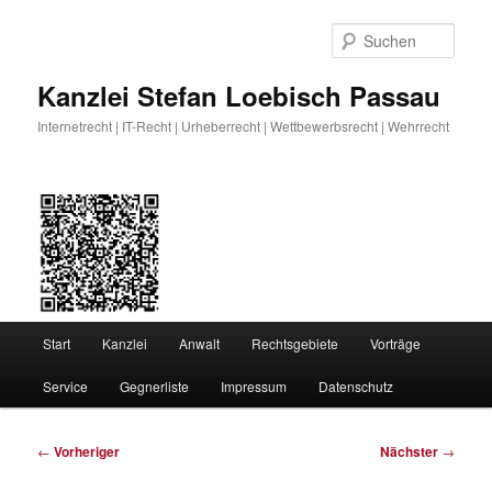
Zum
primären
Such
Inhalt
springen
Kanzlei Stefan Loebisch Passau
Internetrecht | IT-Recht | Urheberrecht | Wettbewerbsrecht | Wehrrecht
Hauptmenü
Start
Kanzlei
Anwalt
Rechtsgebiete
Vorträge
Service
Gegnerliste
Impressum
Datenschutz
Beitragsnavigation
←
Vorheriger
Nächster
→