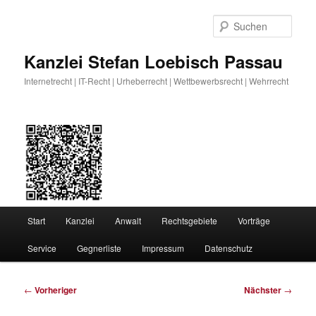
Zum
primären
Such
Inhalt
springen
Kanzlei Stefan Loebisch Passau
Internetrecht | IT-Recht | Urheberrecht | Wettbewerbsrecht | Wehrrecht
Hauptmenü
Start
Kanzlei
Anwalt
Rechtsgebiete
Vorträge
Service
Gegnerliste
Impressum
Datenschutz
Beitragsnavigation
←
Vorheriger
Nächster
→