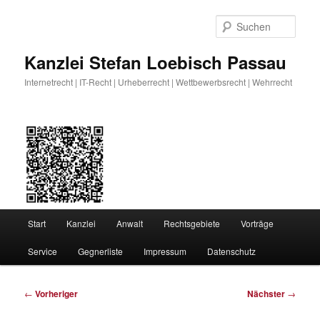
Zum
primären
Such
Inhalt
springen
Kanzlei Stefan Loebisch Passau
Internetrecht | IT-Recht | Urheberrecht | Wettbewerbsrecht | Wehrrecht
Hauptmenü
Start
Kanzlei
Anwalt
Rechtsgebiete
Vorträge
Service
Gegnerliste
Impressum
Datenschutz
Beitragsnavigation
←
Vorheriger
Nächster
→