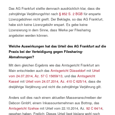
Das AG Frankfurt stellte demnach ausdrücklich klar, dass die
zehnjährige Verjährungsfrist nach
§ 852 S. 2 BGB
für ersparte
Lizenzgebühren nicht greift. Der Beklagte, so das AG Frankfurt,
habe sich keine Lizenzgebühr erspart. Es gebe keine
Lizensierung in dem Sinne, dass Werke per Filesharing
angeboten werden können.
Welche Auswirkungen hat das Urteil des AG Frankfurt auf die
Praxis bei der Verteidigung gegen Filesharing-
Abmahnungen?
Mit dem gleichen Ergebnis wie das Amtsgericht Frankfurt am
Main entschieden auch das
Amtsgericht Düsseldorf
mit
Urteil
vom 24.07.2014, Az. 57 C 15659/13
, und das
Amtsgericht
Kassel
mit
Urteil vom 24.07.2014, Az. 410 C 625/14
, dass die
dreijährige Verjährung und nicht die zehnjährige Verjährung gilt.
Anders soll dies nach einem aktuellen Massenanschreiben der
Debcon GmbH, einem Inkassounternehmen aus Bottrop, das
Amtsgericht Itzehoe
mit Urteil vom 22.10.2014, Az.
92 C 64/14
,
gesehen haben. Freilich: Dieses Urteil liegt bislang wohl noch