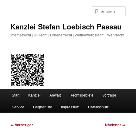
Zum
primären
Such
Inhalt
springen
Kanzlei Stefan Loebisch Passau
Internetrecht | IT-Recht | Urheberrecht | Wettbewerbsrecht | Wehrrecht
Hauptmenü
Start
Kanzlei
Anwalt
Rechtsgebiete
Vorträge
Service
Gegnerliste
Impressum
Datenschutz
Beitragsnavigation
←
Vorheriger
Nächster
→