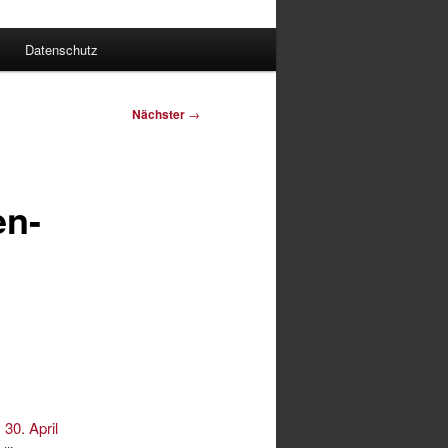
Datenschutz
Nächster
→
en-
 30. April