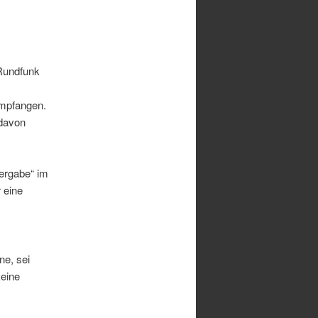
Rundfunk
empfangen.
 davon
ergabe“ im
 eine
ne, sei
keine