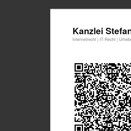
Zum
primären
Inhalt
Kanzlei Stefa
springen
Internetrecht | IT-Recht | Urhe