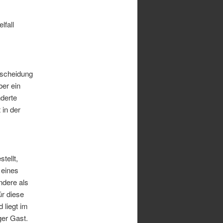
lfall
tscheidung
ber ein
nderte
 in der
tellt,
 eines
ndere als
ür diese
 liegt im
ger Gast.