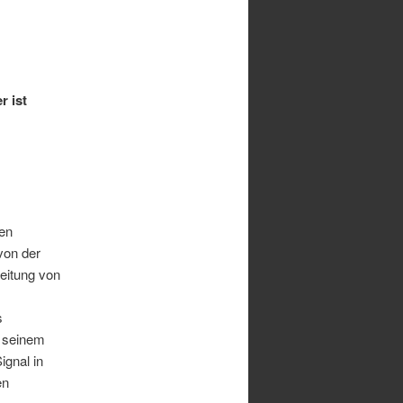
 ist
hen
von der
eitung von
s
n seinem
ignal in
en