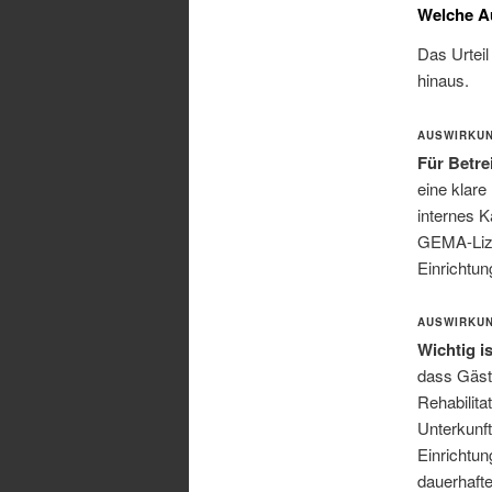
Welche Au
Das Urteil
hinaus.
AUSWIRKUN
Für Betre
eine klare
internes K
GEMA-Lizen
Einrichtun
AUSWIRKUN
Wichtig i
dass Gäste
Rehabilita
Unterkunft
Einrichtun
dauerhafte