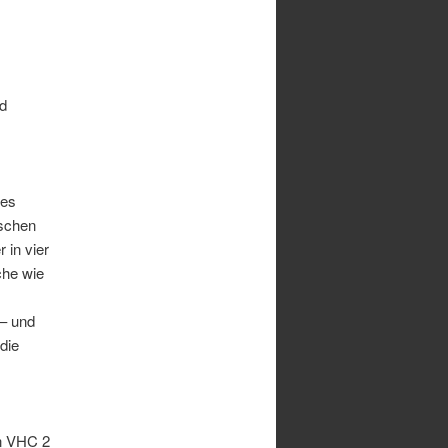
nd
des
nschen
 in vier
che wie
– und
die
en VHC 2