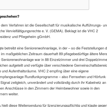
geschehen?
n dem Verfahren ist die Gesellschaft für musikalische Aufführungs- u
e Vervielfältigungsrechte e. V. (GEMA). Beklagt ist die VHC 2
esidenz und Pflegeheim gGmbH.
te betreibt eine Seniorenwohnanlage, in der – so die Feststellungen 
– im maßgeblichen Zeitraum dauerhaft 89 pflegebedürftige ältere Me
e Seniorenwohnanlage war in 88 Einzelzimmer und drei Doppelzimmer
chen aufgeteilt und verfügte über verschiedene Gemeinschaftsberei
e und Aufenthaltsräume. VHC 2 empfing über eine eigene
nempfangsanlage Rundfunkprogramme – also Fernsehen und Hörfunk 
s Signal zeitgleich, unverändert und vollständig durch ihr Kabelnetz an 
en Anschlüsse in den Zimmern der Heimbewohner sowie in den
mern weiter.
ielt diese Weitersendung für lizenzierungspflichtig und klagte geg