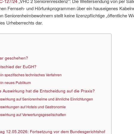
C-127/24
„VHC 2 Seniorenresidenz“: Die Weitersendung von per Satel
en Fernseh- und Hörfunkprogrammen über ein hauseigenes Kabelnet
 Seniorenheimbewohnern stellt keine lizenzpflichtige „öffentliche W
es Urheberrechts dar.
ar geschehen?
ntschied der EuGH?
in spezifisches technisches Verfahren
in neues Publikum
 Auswirkung hat die Entscheidung auf die Praxis?
swirkung auf Seniorenheime und ähnliche Einrichtungen
swirkungen auf Hotels und Gastronomie
swirkung auf Verwertungsgesellschaften
ag 12.05.2026: Fortsetzung vor dem Bundesgerichtshof