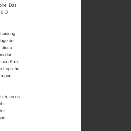
oire. Das
.
6 O
cheidung
lage der
 diese
eis der
enen Kreis
e fragliche
Gruppe
ich, ob es
ahl
der
ppe