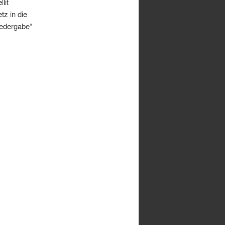
lit
z in die
iedergabe“