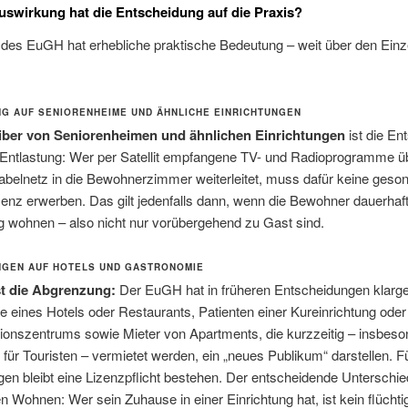
swirkung hat die Entscheidung auf die Praxis?
 des EuGH hat erhebliche praktische Bedeutung – weit über den Einze
G AUF SENIORENHEIME UND ÄHNLICHE EINRICHTUNGEN
iber von Seniorenheimen und ähnlichen Einrichtungen
ist die En
 Entlastung: Wer per Satellit empfangene TV- und Radioprogramme ü
abelnetz in die Bewohnerzimmer weiterleitet, muss dafür keine geso
z erwerben. Das gilt jedenfalls dann, wenn die Bewohner dauerhaft
g wohnen – also nicht nur vorübergehend zu Gast sind.
GEN AUF HOTELS UND GASTRONOMIE
st die Abgrenzung:
Der EuGH hat in früheren Entscheidungen klarges
 eines Hotels oder Restaurants, Patienten einer Kureinrichtung oder
tionszentrums sowie Mieter von Apartments, die kurzzeitig – insbeso
 für Touristen – vermietet werden, ein „neues Publikum“ darstellen. F
gen bleibt eine Lizenzpflicht bestehen. Der entscheidende Unterschied
n Wohnen: Wer sein Zuhause in einer Einrichtung hat, ist kein flüchti