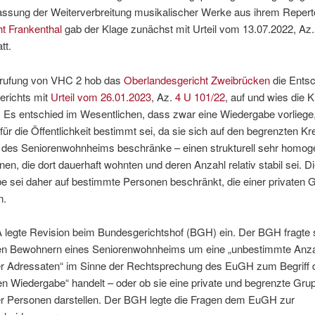
lassung der Weiterverbreitung musikalischer Werke aus ihrem Repert
t Frankenthal
gab der Klage zunächst mit Urteil vom 13.07.2022, Az
att.
erufung von VHC 2 hob das
Oberlandesgericht Zweibrücken
die Ents
erichts mit
Urteil vom 26.01.2023
, Az.
4 U 101/22
, auf und wies die K
Es entschied im Wesentlichen, dass zwar eine Wiedergabe vorliege,
 für die Öffentlichkeit bestimmt sei, da sie sich auf den begrenzten Kr
des Seniorenwohnheims beschränke – einen strukturell sehr homog
en, die dort dauerhaft wohnten und deren Anzahl relativ stabil sei. Di
e sei daher auf bestimmte Personen beschränkt, die einer privaten 
n.
legte Revision beim Bundesgerichtshof (BGH) ein. Der BGH fragte s
den Bewohnern eines Seniorenwohnheims um eine „unbestimmte Anz
ler Adressaten“ im Sinne der Rechtsprechung des EuGH zum Begriff 
hen Wiedergabe“ handelt – oder ob sie eine private und begrenzte Gru
r Personen darstellen. Der BGH legte die Fragen dem EuGH zur