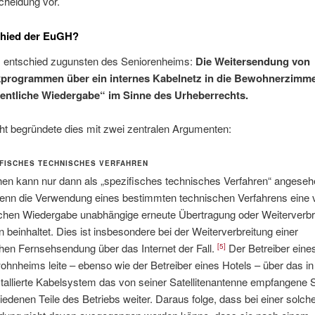
cheidung vor.
chied der EuGH?
entschied zugunsten des Seniorenheims:
Die Weitersendung von
programmen über ein internes Kabelnetz in die Bewohnerzimmer
fentliche Wiedergabe“ im Sinne des Urheberrechts.
ht begründete dies mit zwei zentralen Argumenten:
IFISCHES TECHNISCHES VERFAHREN
hen kann nur dann als „spezifisches technisches Verfahren“ angese
enn die Verwendung eines bestimmten technischen Verfahrens eine 
ichen Wiedergabe unabhängige erneute Übertragung oder Weiterverbr
beinhaltet. Dies ist insbesondere bei der Weiterverbreitung einer
chen Fernsehsendung über das Internet der Fall.
Der Betreiber eine
[5]
hnheims leite – ebenso wie der Betreiber eines Hotels – über das i
stallierte Kabelsystem das von seiner Satellitenantenne empfangene S
iedenen Teile des Betriebs weiter. Daraus folge, dass bei einer solch