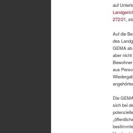
auf Unter
Landgerich
272/21
, st
Auf die B
des Landg
GEMA ab. 
aber nicht
Bewohner 
aus Person
Wiedergab
angehörte
Die GEMA 
sich bei 
potenziel
„öffentlic
bestimmte