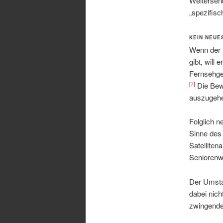
Weitersen
„spezifisc
KEIN NEUE
Wenn der 
gibt, will 
Fernsehger
Die Bew
[7]
auszugehe
Folglich n
Sinne des
Satellite
Seniorenw
Der Umstan
dabei nich
zwingende 