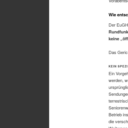
Vorabents
Wie ents
Der EuGH 
Rundfunk
keine „öf
Das Geric
KEIN SPEZ
Ein Vorge
werden, w
ursprüngl
Sendungen 
terrestris
Seniorenwo
Betrieb in
die versch