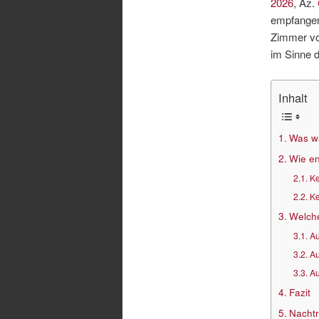
2026
, Az.
empfangen
Zimmer von
im Sinne d
Inhalt
Was w
Wie e
Ke
Ke
Welche
Au
Au
Au
Fazit
Nachtr