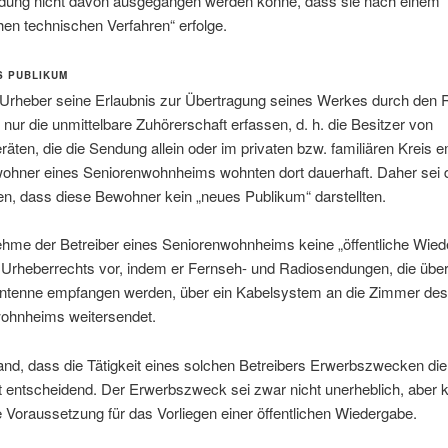
dung nicht davon ausgegangen werden könne, dass sie nach einem
hen technischen Verfahren“ erfolge.
S PUBLIKUM
Urheber seine Erlaubnis zur Übertragung seines Werkes durch den 
er nur die unmittelbare Zuhörerschaft erfassen, d. h. die Besitzer von
äten, die die Sendung allein oder im privaten bzw. familiären Kreis 
ohner eines Seniorenwohnheims wohnten dort dauerhaft. Daher sei
n, dass diese Bewohner kein „neues Publikum“ darstellten.
ehme der Betreiber eines Seniorenwohnheims keine „öffentliche Wied
 Urheberrechts vor, indem er Fernseh- und Radiosendungen, die über
nantenne empfangen werden, über ein Kabelsystem an die Zimmer des
ohnheims weitersendet.
d, dass die Tätigkeit eines solchen Betreibers Erwerbszwecken die
t entscheidend. Der Erwerbszweck sei zwar nicht unerheblich, aber 
Voraussetzung für das Vorliegen einer öffentlichen Wiedergabe.