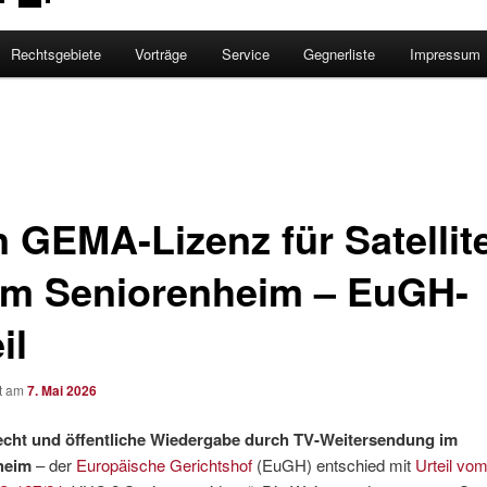
Rechtsgebiete
Vorträge
Service
Gegnerliste
Impressum
n GEMA-Lizenz für Satellit
im Seniorenheim – EuGH-
il
ht am
7. Mai 2026
cht und öffentliche Wiedergabe durch TV-Weitersendung im
heim
– der
Europäische Gerichtshof
(EuGH) entschied mit
Urteil vom