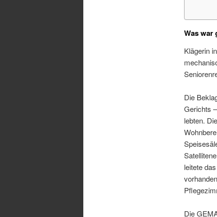
Was war 
Klägerin i
mechanisch
Seniorenr
Die Beklag
Gerichts 
lebten. Di
Wohnberei
Speisesäl
Satellite
leitete da
vorhanden
Pflegezim
Die GEMA h