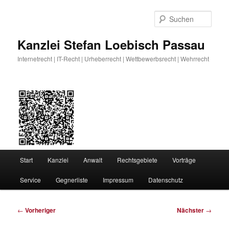
Zum
primären
Such
Inhalt
springen
Kanzlei Stefan Loebisch Passau
Internetrecht | IT-Recht | Urheberrecht | Wettbewerbsrecht | Wehrrecht
Hauptmenü
Start
Kanzlei
Anwalt
Rechtsgebiete
Vorträge
Service
Gegnerliste
Impressum
Datenschutz
Beitragsnavigation
←
Vorheriger
Nächster
→