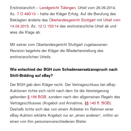
Erstinstanzlich –
Landgericht Tübingen
, Urteil vom 26.09.2014,
Az.
7 O 490/13
– hatte der Kläger Erfolg. Auf die Berufung des
Beklagten änderte das
Oberlandesgericht Stuttgart
mit
Urteil vom
14.04.2015
, Az.
12 U 153/14
das erstinstanzliche Urteil ab und
wies die Klage ab.
Mit seiner vom Oberlandesgericht Stuttgart zugelassenen
Revision begehrte der Kläger die Wiederherstellung des
erstinstanzlichen Urteils.
Wie entschied der BGH zum Schadensersatzanspruch nach
Shill-Bidding auf eBay?
Der BGH gab dem Kläger recht. Der Vertragsschluss bei eBay-
Auktionen richte sich nicht nach dem für die Versteigerung
geltenden
§ 156 BGB
, sondern nach den allgemeinen Regeln des
Vertragsschlusses (Angebot und Annahme,
§§ 145 ff. BGB
).
Deshalb richte sich das von einem Anbieter im Rahmen einer
eBay-Auktion erklärte Angebot nur an „einen anderen“, mithin an
einen von ihm personenverschiedenen Bieter.