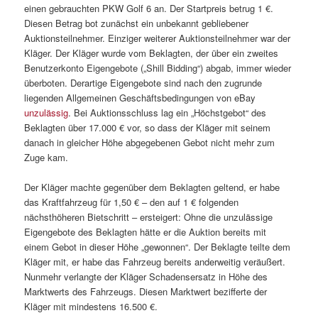
einen gebrauchten PKW Golf 6 an. Der Startpreis betrug 1 €.
Diesen Betrag bot zunächst ein unbekannt gebliebener
Auktionsteilnehmer. Einziger weiterer Auktionsteilnehmer war der
Kläger. Der Kläger wurde vom Beklagten, der über ein zweites
Benutzerkonto Eigengebote („Shill Bidding“) abgab, immer wieder
überboten. Derartige Eigengebote sind nach den zugrunde
liegenden Allgemeinen Geschäftsbedingungen von eBay
unzulässig
. Bei Auktionsschluss lag ein „Höchstgebot“ des
Beklagten über 17.000 € vor, so dass der Kläger mit seinem
danach in gleicher Höhe abgegebenen Gebot nicht mehr zum
Zuge kam.
Der Kläger machte gegenüber dem Beklagten geltend, er habe
das Kraftfahrzeug für 1,50 € – den auf 1 € folgenden
nächsthöheren Bietschritt – ersteigert: Ohne die unzulässige
Eigengebote des Beklagten hätte er die Auktion bereits mit
einem Gebot in dieser Höhe „gewonnen“. Der Beklagte teilte dem
Kläger mit, er habe das Fahrzeug bereits anderweitig veräußert.
Nunmehr verlangte der Kläger Schadensersatz in Höhe des
Marktwerts des Fahrzeugs. Diesen Marktwert bezifferte der
Kläger mit mindestens 16.500 €.