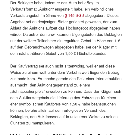
Der Beklagte habe, indem er das Auto bei eBay im
Verkaufsformat „Auktion“ eingestellt habe, ein verbindliches
Verkaufsangebot im Sinne von
§ 145 BGB
abgegeben. Dieses
Angebot sei an denjenigen Bieter gerichtet gewesen, der zum
Ablauf der Auktionslaufzeit das Höchstgebot abgegeben haben
würde. Da außer den unwirksamen Eigengeboten des Beklagten
nur der weitere Teilnehmer ein reguläres Gebot in Höhe von 1 €
auf den Gebrauchtwagen abgegeben habe, sei der Kläger mit
dem nächsthöheren Gebot von 1,50 € Höchstbietender.
Der Kaufvertrag sei auch nicht sittenwidrig, weil er auf diese
Weise zu einem weit unter dem Verkehrswert liegenden Betrag
zustande kam. Es mache gerade den Reiz einer Internetauktion
ausmacht, den Auktionsgegenstand zu einem
„Schnäppchenpreis“ erwerben zu können. Dass der Kläger nach
dem Auktionsergebnis die Lieferung des Fahrzeugs für einen
eher symbolischen Kaufpreis von 1,50 € habe beanspruchen
können, beruhe allein auf dem erfolglosen Versuch des
Beklagten, den Auktionsverlauf in unlauterer Weise zu seinen
Gunsten zu manipulieren.