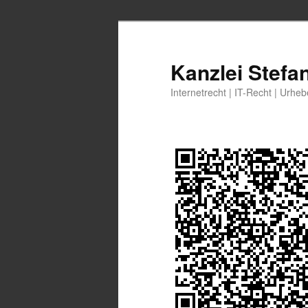
Zum
primären
Inhalt
Kanzlei Stefa
springen
Internetrecht | IT-Recht | Urhe