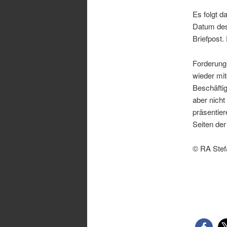
Es folgt d
Datum des
Briefpost.
Forderung 
wieder mit
Beschäfti
aber nicht
präsentier
Seiten de
© RA Stef