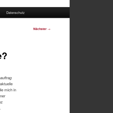
Datenschutz
Nächster
→
e?
auftrag
 aktuelle
e mich in
iner
nz
.