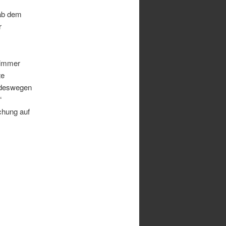
 ab dem
r
 immer
te
l deswegen
“
chung auf