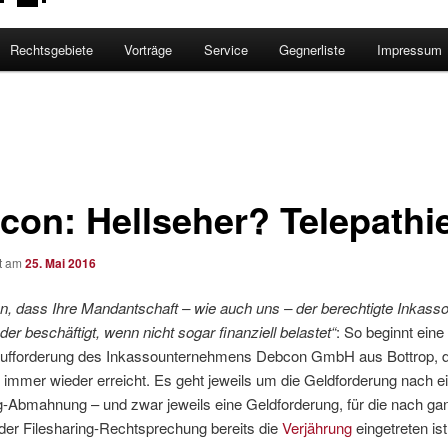
Rechtsgebiete
Vorträge
Service
Gegnerliste
Impressum
con: Hellseher? Telepathi
ht am
25. Mai 2016
n, dass Ihre Mandantschaft – wie auch uns – der berechtigte Inkasso
er beschäftigt, wenn nicht sogar finanziell belastet“
: So beginnt eine
ufforderung des Inkassounternehmens Debcon GmbH aus Bottrop, di
it immer wieder erreicht. Es geht jeweils um die Geldforderung nach e
g-Abmahnung – und zwar jeweils eine Geldforderung, für die nach ga
der Filesharing-Rechtsprechung bereits die
Verjährung
eingetreten ist