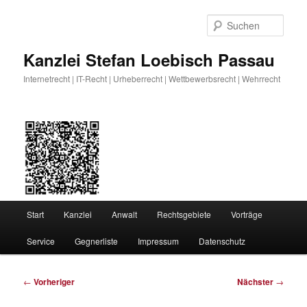
Zum
primären
Such
Inhalt
springen
Kanzlei Stefan Loebisch Passau
Internetrecht | IT-Recht | Urheberrecht | Wettbewerbsrecht | Wehrrecht
Hauptmenü
Start
Kanzlei
Anwalt
Rechtsgebiete
Vorträge
Service
Gegnerliste
Impressum
Datenschutz
Beitragsnavigation
←
Vorheriger
Nächster
→