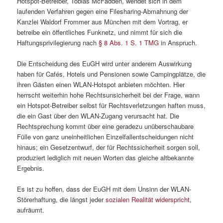
Hotspot-Betreiber, Tobias McFadden, wendet sich in dem
laufenden Verfahren gegen eine Filesharing-Abmahnung der
Kanzlei Waldorf Frommer aus München mit dem Vortrag, er
betreibe ein öffentliches Funknetz, und nimmt für sich die
Haftungsprivilegierung nach
§ 8 Abs. 1 S. 1 TMG
in Anspruch.
Die Entscheidung des EuGH wird unter anderem Auswirkung
haben für Cafés, Hotels und Pensionen sowie Campingplätze, die
ihren Gästen einen WLAN-Hotspot anbieten möchten. Hier
herrscht weiterhin hohe Rechtsunsicherheit bei der Frage, wann
ein Hotspot-Betreiber selbst für Rechtsverletzungen haften muss,
die ein Gast über den WLAN-Zugang verursacht hat. Die
Rechtsprechung kommt über eine geradezu unüberschaubare
Fülle von ganz uneinheitlichen Einzelfallentscheidungen nicht
hinaus; ein Gesetzentwurf, der für Rechtssicherheit sorgen soll,
produziert lediglich mit neuen Worten das gleiche altbekannte
Ergebnis.
Es ist zu hoffen, dass der EuGH mit dem Unsinn der WLAN-
Störerhaftung, die längst jeder
sozialen Realität widerspricht
,
aufräumt.