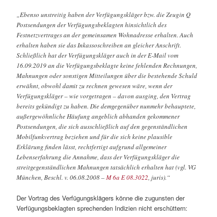
„Ebenso unstreitig haben der Verfügungskläger bzw. die Zeugin Q
Postsendungen der Verfügungsbeklagten hinsichtlich des
Festnetzvertrages an der gemeinsamen Wohnadresse erhalten. Auch
erhalten haben sie das Inkassoschreiben an gleicher Anschrift.
Schließlich hat der Verfügungskläger auch in der E-Mail vom
16.09.2019 an die Verfügungsbeklagte keine fehlenden Rechnungen,
Mahnungen oder sonstigen Mitteilungen über die bestehende Schuld
erwähnt, obwohl damit zu rechnen gewesen wäre, wenn der
Verfügungskläger – wie vorgetragen – davon ausging, den Vertrag
bereits gekündigt zu haben. Die demgegenüber nunmehr behauptete,
außergewöhnliche Häufung angeblich abhanden gekommener
Postsendungen, die sich ausschließlich auf den gegenständlichen
Mobilfunkvertrag beziehen und für die sich keine plausible
Erklärung finden lässt, rechtfertigt aufgrund allgemeiner
Lebenserfahrung die Annahme, dass der Verfügungskläger die
streitgegenständlichen Mahnungen tatsächlich erhalten hat (vgl. VG
München, Beschl. v. 06.08.2008 –
M 6a E 08.3022
, juris).“
Der Vortrag des Verfügungsklägers könne die zugunsten der
Verfügungsbeklagten sprechenden Indizien nicht erschüttern: