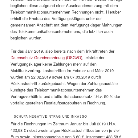
beglichen diese aufgrund einer Auseinandersetzung mit dem
Telekommunikationsunternehmen Rechnungen nicht. Hierüber
erhielt die Ehefrau des Verfügungsklägers unter der
gemeinsamen Anschrift mit dem Verfügungskläger Mahnungen
des Telekommunikationsunternehmens, die letztlich auch
beglichen wurden.
Für das Jahr 2019, also bereits nach dem Inkrafttreten der
Datenschutz-Grundverordnung (DSGVO)
, leistete der
Verfügungskläger keine Zahlungen mehr auf den
Mobilfunkvertrag. Lastschriften im Februar und März 2019
wurden am 22.02.2019 sowie am 07.03.2019 durch
Rücklastschrift zurückgebucht. Wegen der Zahlungsausfälle
kündigte das Telekommunikationsunternehmen das
Vertragsverhältnis und stellte Schadensersatz i.H.v. 50 % der
vorfällig gestellten Restlaufzeitgebühren in Rechnung.
_ SCHUFA-NEGATIVEINTRAG UND INKASSO
Für die Rechnungen im Zeitraum Januar bis Juli 2019 i.H.v.
423,98 € nebst zweimaligen Rücklastschriftkosten von je vier
Euro sowie Inkassopauschale von 6,60 €, insgesamt 438,58 €