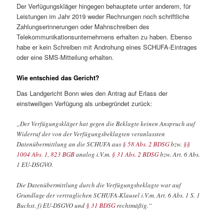
Der Verfügungskläger hingegen behauptete unter anderem, für
Leistungen im Jahr 2019 weder Rechnungen noch schriftliche
Zahlungserinnerungen oder Mahnschreiben des
Telekommunikationsunternehmens erhalten zu haben. Ebenso
habe er kein Schreiben mit Androhung eines SCHUFA-Eintrages
oder eine SMS-Mitteilung erhalten.
Wie entschied das Gericht?
Das Landgericht Bonn wies den Antrag auf Erlass der
einstweiligen Verfügung als unbegründet zurück:
„Der Verfügungskläger hat gegen die Beklagte keinen Anspruch auf
Widerruf der von der Verfügungsbeklagten veranlassten
Datenübermittlung an die SCHUFA aus
§ 58 Abs. 2 BDSG
bzw.
§§
1004 Abs. 1
,
823 BGB
analog i.V.m.
§ 31 Abs. 2 BDSG
bzw. Art. 6 Abs.
1 EU-DSGVO.
Die Datenübermittlung durch die Verfügungsbeklagte war auf
Grundlage der vertraglichen SCHUFA-Klausel i.V.m. Art. 6 Abs. 1 S. 1
Buchst. f) EU-DSGVO und
§ 31 BDSG
rechtmäßig.“