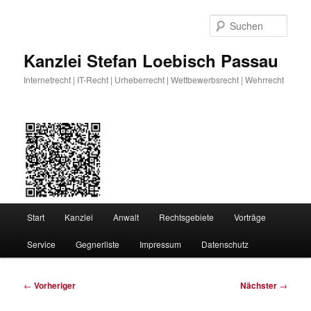
Zum
primären
Such
Inhalt
springen
Kanzlei Stefan Loebisch Passau
Internetrecht | IT-Recht | Urheberrecht | Wettbewerbsrecht | Wehrrecht
Hauptmenü
Start
Kanzlei
Anwalt
Rechtsgebiete
Vorträge
Service
Gegnerliste
Impressum
Datenschutz
Beitragsnavigation
←
Vorheriger
Nächster
→