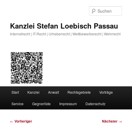
Zum
primären
Such
Inhalt
springen
Kanzlei Stefan Loebisch Passau
Internetrecht | IT-Recht | Urheberrecht | Wettbewerbsrecht | Wehrrecht
Hauptmenü
Start
Kanzlei
Anwalt
Rechtsgebiete
Vorträge
Service
Gegnerliste
Impressum
Datenschutz
Beitragsnavigation
←
Vorheriger
Nächster
→