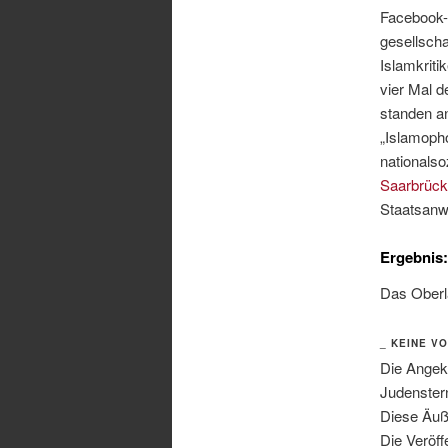
Facebook-P
gesellsch
Islamkriti
vier Mal d
standen an
„Islamoph
nationalso
Saarbrüc
Staatsanwa
Ergebnis:
Das Oberl
_ KEINE V
Die Angek
Judenster
Diese Äuße
Die Veröff