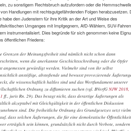
eln, zu sonstigem Rechtsbruch aufzufordern oder die Hemmschwelle
von Handlungen mit rechtsgutgefährdenden Folgen herabzusetzen. 
 habe den Judenstern für ihre Kritik an der Art und Weise des
aftskritischen Umganges mit Impfgegnern, AfD-Wählern, SUV-Fahrer
kern instrumentalisiert. Dies begründe für sich genommen keine Eign
s öffentlichen Friedens:
e Grenzen der Meinungsfreiheit sind nämlich nicht schon dann
rschritten, wenn die anerkannte Geschichtsschreibung oder die Opfer
ht angemessen gewürdigt werden. Vielmehr sind von ihr selbst
ensichtlich anstößige, abstoßende und bewusst provozierende Äußerung
eckt, die wissenschaftlich haltlos sind und das Wertfundament unserer
ellschaftlichen Ordnung zu diffamieren suchen (vgl. BVerfG
NJW 2018,
61
ff., juris Rn. 29). Das besagt nicht, dass derartige Äußerungen als
altlich akzeptabel mit Gleichgültigkeit in der öffentlichen Diskussion
zunehmen sind. Die freiheitliche Ordnung des Grundgesetzes setzt viel
auf, dass solchen Äußerungen, die für eine demokratische Öffentlichkeit
wer erträglich sein können, grundsätzlich nicht durch Verbote, sondern
 öffentlichen Auseinandersetzung entgegengetreten wird (vgl. BVerfG, a.