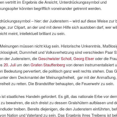
n vertritt im Ergebnis die Ansicht, Unterdrückungssymbol und
ungsopfer könnten begrifflich voneinander getrennt werden.
drückungssymbol – hier: der Judenstern – wird auf diese Weise zur 
age, zur Clipart, an der und mit deren Hilfe sich austoben darf, wer wil
eicht meint, intellektuell brilliant zu sein.
 Meinungen müssen nicht klug sein. Historische Unkenntnis, Maßlosig
losigkeit, Dummheit und Volksverhetzung sind verschieden Paar Sti
en der Judenstern, die
Geschwister Scholl
,
Georg Elser
oder die Fra
es
20. Juli
um den
Grafen Stauffenberg
von denen instrumentalisiert un
en Bedeutung pervertiert, die politisch ganz weit rechts stehen. Das
 unter dem Deckmantel der Meinungsfreiheit, gar mit der Anmaßung,
eiheit zu retten. Die Brandstifter behaupten, die Feuerwehr zu sein.
st staatliches Handeln gefordert. Es gilt, das nationale Erbe vor dem
 zu bewahren, die sich dreist zu dessen Gralshütern aufblasen und d
ndluder treiben. Bereits diejenigen, die den Judenstern einführten, be
 von Nation und Vaterland zu sein. Das Ergebnis ihres Treibens ist be