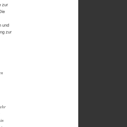
 zur
Die
n und
ung zur
en
mehr
 in
 a.