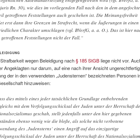
 juris Rn. 30), wie dies im vorliegenden Fall nach den in dem angefocht
eil getroffenen Feststellungen auch geschehen ist. Die Meinungsfreiheit
det erst dann ihre Grenzen im Strafrecht, wenn die Äußerungen in einen
riedlichen Charakter umschlagen (vgl. BVerfG, a. a. O.). Das ist hier na
 getroffenen Feststellungen nicht der Fall.“
ELEIDIGUNG
 Strafbarkeit wegen Beleidigung nach
§ 185 StGB
liege nicht vor. Auc
r Angeklagten nur darum, auf eine nach ihrer Ansicht ungerechtfertig
ng der in den verwendeten „Judensternen“ bezeichneten Personen in
esellschaft hinzuweisen:
ss dies mittels eines jeder tatsächlichen Grundlage entbehrenden
gleichs mit dem Verfolgungsschicksal der Juden unter der Herrschaft d
ionalsozialismus geschah, stellt jedenfalls unter den hier gegebenen
tänden ebenso wenig wie die bloße, als solche nicht verbotene
wendung des ‚Judensterns‘ einen Angriff auf das einzigartige
folgungsschicksal der Juden unter der Herrschaft des Nationalsozialis