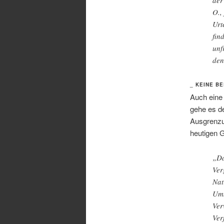
O.,
Urt
fin
unf
den
_ KEINE B
Auch eine
gehe es de
Ausgrenzu
heutigen G
„Da
Ver
Nat
Ums
Ver
Ver