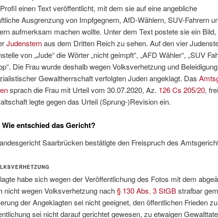
rofil einen Text veröffentlicht, mit dem sie auf eine angebliche
aftliche Ausgrenzung von Impfgegnern, AfD-Wählern, SUV-Fahrern u
kern aufmerksam machen wollte. Unter dem Text postete sie ein Bild,
er
Judenstern
aus dem Dritten Reich zu sehen. Auf den vier Judenst
stelle von „Jude“ die Wörter „nicht geimpft“, „AFD Wähler“, „SUV Fah
op“. Die Frau wurde deshalb wegen Volksverhetzung und Beleidigung 
zialistischer Gewaltherrschaft verfolgten Juden angeklagt. Das
Amtsg
ken
sprach die Frau mit Urteil vom 30.07.2020, Az.
126 Cs 205/20
, fre
ltschaft legte gegen das Urteil (Sprung-)Revision ein.
 Wie entschied das Gericht?
andesgericht Saarbrücken bestätigte den Freispruch des Amtsgerich
OLKSVERHETZUNG
lagte habe sich wegen der Veröffentlichung des Fotos mit dem abge
n nicht wegen Volksverhetzung nach
§ 130 Abs. 3 StGB
strafbar gem
rung der Angeklagten sei nicht geeignet, den öffentlichen Frieden zu
entlichung sei nicht darauf gerichtet gewesen, zu etwaigen Gewalttat