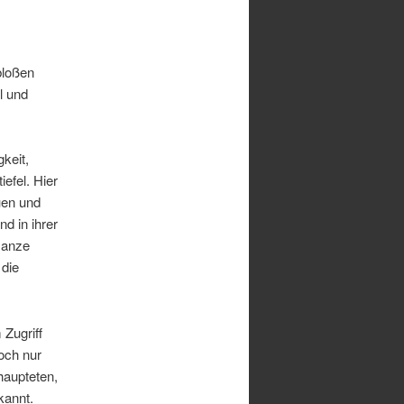
bloßen
l und
keit,
efel. Hier
uen und
d in ihrer
 Ganze
 die
 Zugriff
och nur
haupteten,
kannt.