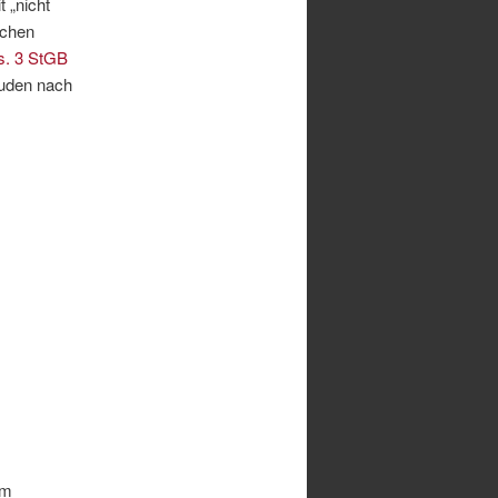
 „nicht
schen
s. 3 StGB
Juden nach
em