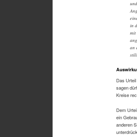
und
Ang
ein
in 
mit
ang
an 
stil
Auswirkun
Das Urtei
sagen dürf
Kreise rec
Dem Urteil
ein Gebra
anderen S
unterdrück