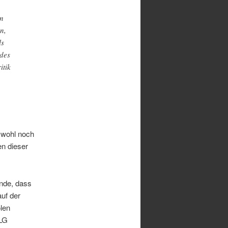
in
n,
ls
 des
itik
 wohl noch
en dieser
unde, dass
uf der
len
OLG