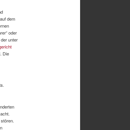
nd
 auf dem
ernen
rer“ oder
der unter
ericht
i. Die
ts.
änderten
acht.
 stören.
en