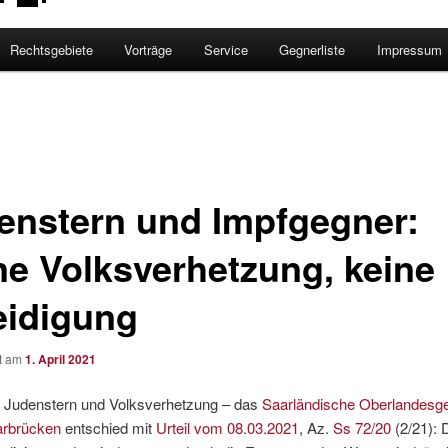
Rechtsgebiete
Vorträge
Service
Gegnerliste
Impressum
enstern und Impfgegner:
ne Volksverhetzung, keine
eidigung
ht am
1. April 2021
 Judenstern und Volksverhetzung – das
Saarländische Oberlandesge
arbrücken
entschied mit
Urteil vom 08.03.2021
, Az.
Ss 72/20
(2/21): 