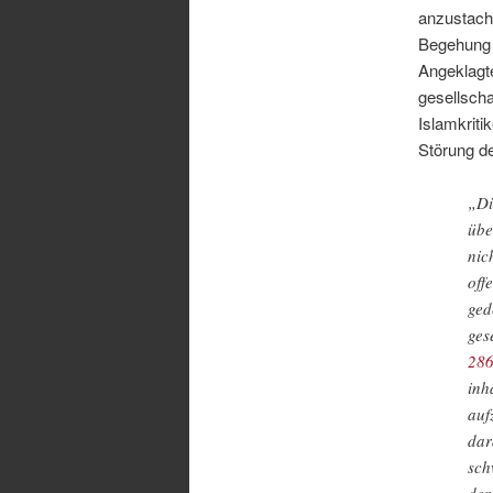
anzustach
Begehung 
Angeklagte
gesellsch
Islamkriti
Störung de
„Di
übe
nic
off
ged
ges
28
inh
auf
dar
sch
der