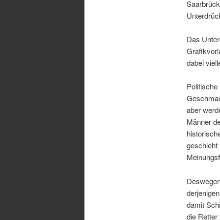
Saarbrücke
Unterdrück
Das Unter
Grafikvorl
dabei viell
Politische
Geschmack
aber werd
Männer d
historisch
geschieht
Meinungsfr
Deswegen i
derjenigen
damit Schi
die Retter