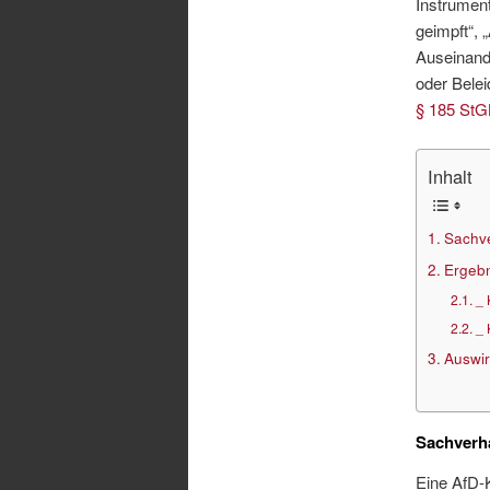
Instrument
geimpft“,
Auseinand
oder Belei
§ 185 St
Inhalt
Sachve
Ergebn
_ 
_ 
Auswir
Sachverh
Eine AfD-