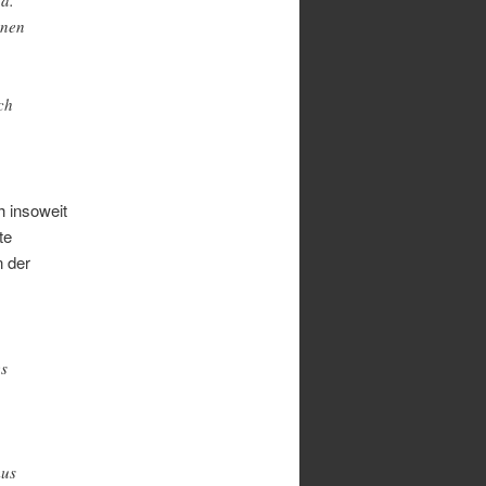
enen
ch
h insoweit
te
 der
es
mus