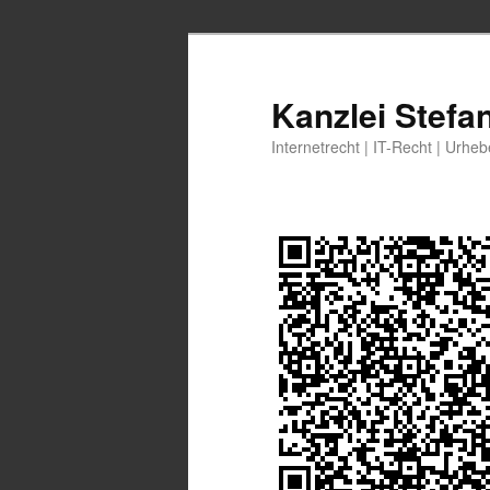
Zum
primären
Inhalt
Kanzlei Stefa
springen
Internetrecht | IT-Recht | Urhe