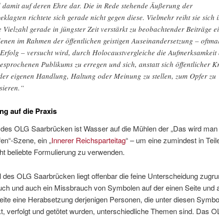
 damit auf deren Ehre dar. Die in Rede stehende Äußerung der
eklagten richtete sich gerade nicht gegen diese. Vielmehr reiht sie sich 
e Vielzahl gerade in jüngster Zeit verstärkt zu beobachtender Beiträge ei
denen im Rahmen der öffentlichen geistigen Auseinandersetzung – oftma
 Erfolg – versucht wird, durch Holocaustvergleiche die Aufmerksamkeit
esprochenen Publikums zu erregen und sich, anstatt sich öffentlicher Kr
der eigenen Handlung, Haltung oder Meinung zu stellen, zum Opfer zu
isieren.“
g auf die Praxis
l des OLG Saarbrücken ist Wasser auf die Mühlen der „Das wird man
en“-Szene, ein „
Innerer Reichsparteitag
“ – um eine zumindest in Teil
ht beliebte Formulierung zu verwenden.
 des OLG Saarbrücken liegt offenbar die feine Unterscheidung zugr
uch und auch ein Missbrauch von Symbolen auf der einen Seite und a
eite eine Herabsetzung derjenigen Personen, die unter diesen Symbo
t, verfolgt und getötet wurden, unterschiedliche Themen sind. Das 