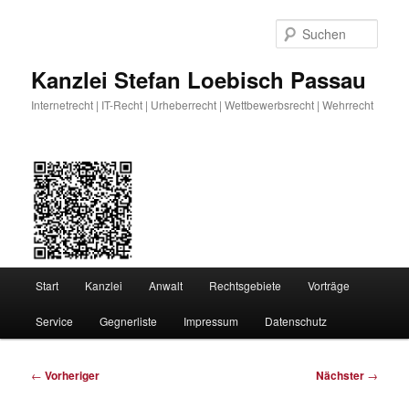
Zum
primären
Such
Inhalt
springen
Kanzlei Stefan Loebisch Passau
Internetrecht | IT-Recht | Urheberrecht | Wettbewerbsrecht | Wehrrecht
Hauptmenü
Start
Kanzlei
Anwalt
Rechtsgebiete
Vorträge
Service
Gegnerliste
Impressum
Datenschutz
Beitragsnavigation
←
Vorheriger
Nächster
→