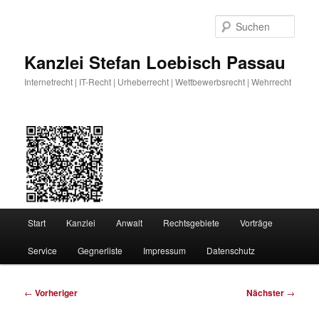
Zum
primären
Such
Inhalt
springen
Kanzlei Stefan Loebisch Passau
Internetrecht | IT-Recht | Urheberrecht | Wettbewerbsrecht | Wehrrecht
Hauptmenü
Start
Kanzlei
Anwalt
Rechtsgebiete
Vorträge
Service
Gegnerliste
Impressum
Datenschutz
Beitragsnavigation
←
Vorheriger
Nächster
→