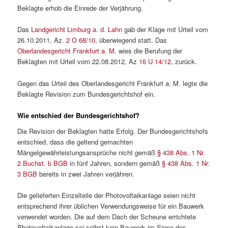
Beklagte erhob die Einrede der Verjährung.
Das
Landgericht Limburg a. d. Lahn
gab der Klage mit Urteil vom
26.10.2011, Az.
2 O 68/10
, überwiegend statt. Das
Oberlandesgericht Frankfurt a. M.
wies die Berufung der
Beklagten mit Urteil vom 22.08.2012, Az
16 U 14/12
, zurück.
Gegen das Urteil des Oberlandesgericht Frankfurt a. M. legte die
Beklagte Revision zum Bundesgerichtshof ein.
Wie entschied der Bundesgerichtshof?
Die Revision der Beklagten hatte Erfolg. Der Bundesgerichtshofs
entschied, dass die geltend gemachten
Mängelgewährleistungsansprüche nicht gemäß
§ 438 Abs. 1 Nr.
2 Buchst. b BGB
in fünf Jahren, sondern gemäß
§ 438 Abs. 1 Nr.
3 BGB
bereits in zwei Jahren verjähren.
Die gelieferten Einzelteile der Photovoltaikanlage seien nicht
entsprechend ihrer üblichen Verwendungsweise für ein Bauwerk
verwendet worden. Die auf dem Dach der Scheune errichtete
Photovoltaikanlage sei selbst kein Bauwerk im Sinne des