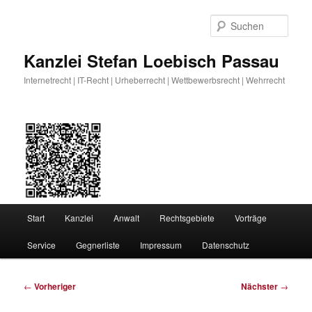
Zum
primären
Such
Inhalt
springen
Kanzlei Stefan Loebisch Passau
Internetrecht | IT-Recht | Urheberrecht | Wettbewerbsrecht | Wehrrecht
Hauptmenü
Start
Kanzlei
Anwalt
Rechtsgebiete
Vorträge
Service
Gegnerliste
Impressum
Datenschutz
Beitragsnavigation
←
Vorheriger
Nächster
→