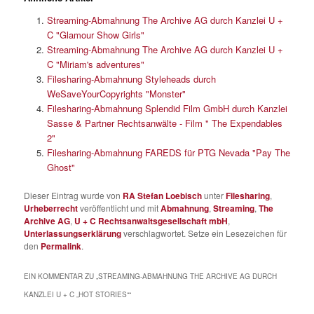
Streaming-Abmahnung The Archive AG durch Kanzlei U +
C "Glamour Show Girls"
Streaming-Abmahnung The Archive AG durch Kanzlei U +
C "Miriam's adventures"
Filesharing-Abmahnung Styleheads durch
WeSaveYourCopyrights "Monster"
Filesharing-Abmahnung Splendid Film GmbH durch Kanzlei
Sasse & Partner Rechtsanwälte - Film " The Expendables
2"
Filesharing-Abmahnung FAREDS für PTG Nevada "Pay The
Ghost"
Dieser Eintrag wurde von
RA Stefan Loebisch
unter
Filesharing
,
Urheberrecht
veröffentlicht und mit
Abmahnung
,
Streaming
,
The
Archive AG
,
U + C Rechtsanwaltsgesellschaft mbH
,
Unterlassungserklärung
verschlagwortet. Setze ein Lesezeichen für
den
Permalink
.
EIN KOMMENTAR ZU „
STREAMING-ABMAHNUNG THE ARCHIVE AG DURCH
KANZLEI U + C „HOT STORIES“
“