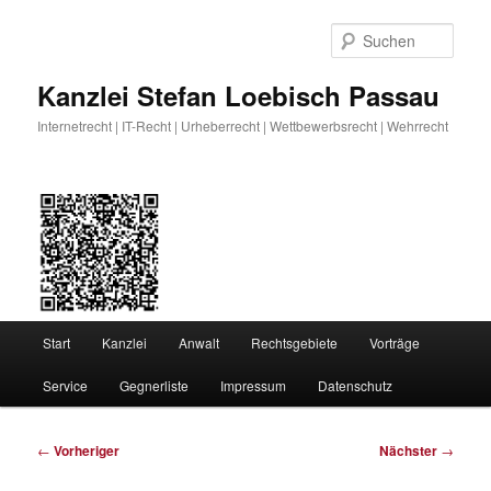
Zum
primären
Such
Inhalt
springen
Kanzlei Stefan Loebisch Passau
Internetrecht | IT-Recht | Urheberrecht | Wettbewerbsrecht | Wehrrecht
Hauptmenü
Start
Kanzlei
Anwalt
Rechtsgebiete
Vorträge
Service
Gegnerliste
Impressum
Datenschutz
Beitragsnavigation
←
Vorheriger
Nächster
→