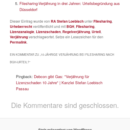
Filesharing-Verjährung in drei Jahren: Urteilsbegründung aus
Düsseldorf
Dieser Eintrag wurde von
RA Stefan Loebisch
unter
Filesharing
,
Urheberrecht
veröffentlicht und mit
BGH
,
Filesharing
,
Lizenzanalogie
,
Lizenzschaden
,
Regelverjährung
,
Urteil
,
Verjährung
verschlagwortet. Setze ein Lesezeichen für den
Permalink
.
EIN KOMMENTAR ZU „
10-JÄHRIGE VERJÄHRUNG BEI FILESHARING NACH
BGH-URTEIL?
“
Pingback:
Debcon gibt Gas: "Verjährung für
Lizenzschaden 10 Jahre" | Kanzlei Stefan Loebisch
Passau
Die Kommentare sind geschlossen.
Stolz präsentiert von WordPress