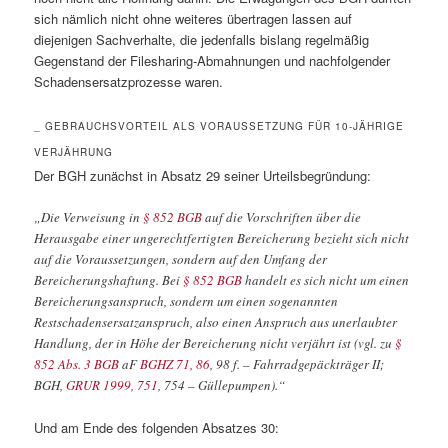
sich nämlich nicht ohne weiteres übertragen lassen auf
diejenigen Sachverhalte, die jedenfalls bislang regelmäßig
Gegenstand der Filesharing-Abmahnungen und nachfolgender
Schadensersatzprozesse waren.
_ GEBRAUCHSVORTEIL ALS VORAUSSETZUNG FÜR 10-JÄHRIGE
VERJÄHRUNG
Der BGH zunächst in Absatz 29 seiner Urteilsbegründung:
„Die Verweisung in
§ 852 BGB
auf die Vorschriften über die
Herausgabe einer ungerechtfertigten Bereicherung bezieht sich nicht
auf die Voraussetzungen, sondern auf den Umfang der
Bereicherungshaftung. Bei
§ 852 BGB
handelt es sich nicht um einen
Bereicherungsanspruch, sondern um einen sogenannten
Restschadensersatzanspruch, also einen Anspruch aus unerlaubter
Handlung, der in Höhe der Bereicherung nicht verjährt ist (vgl. zu
§
852 Abs. 3 BGB
aF
BGHZ 71, 86
, 98 f. – Fahrradgepäckträger II;
BGH,
GRUR 1999, 751
, 754 – Güllepumpen).“
Und am Ende des folgenden Absatzes 30: