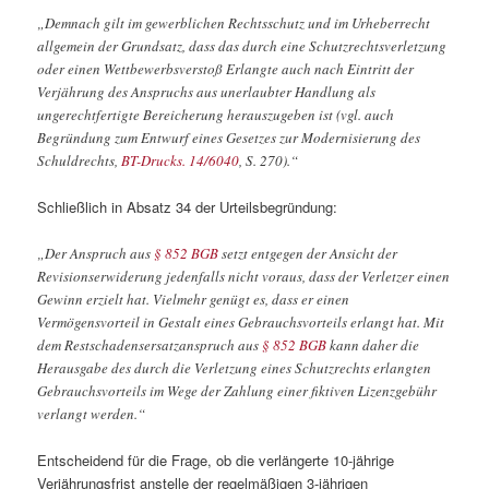
„Demnach gilt im gewerblichen Rechtsschutz und im Urheberrecht
allgemein der Grundsatz, dass das durch eine Schutzrechtsverletzung
oder einen Wettbewerbsverstoß Erlangte auch nach Eintritt der
Verjährung des Anspruchs aus unerlaubter Handlung als
ungerechtfertigte Bereicherung herauszugeben ist (vgl. auch
Begründung zum Entwurf eines Gesetzes zur Modernisierung des
Schuldrechts,
BT-Drucks. 14/6040
, S. 270).“
Schließlich in Absatz 34 der Urteilsbegründung:
„Der Anspruch aus
§ 852 BGB
setzt entgegen der Ansicht der
Revisionserwiderung jedenfalls nicht voraus, dass der Verletzer einen
Gewinn erzielt hat. Vielmehr genügt es, dass er einen
Vermögensvorteil in Gestalt eines Gebrauchsvorteils erlangt hat. Mit
dem Restschadensersatzanspruch aus
§ 852 BGB
kann daher die
Herausgabe des durch die Verletzung eines Schutzrechts erlangten
Gebrauchsvorteils im Wege der Zahlung einer fiktiven Lizenzgebühr
verlangt werden.“
Entscheidend für die Frage, ob die verlängerte 10-jährige
Verjährungsfrist anstelle der regelmäßigen 3-jährigen