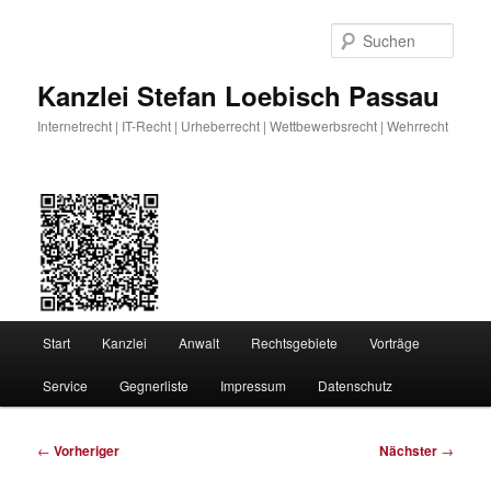
Zum
primären
Such
Inhalt
springen
Kanzlei Stefan Loebisch Passau
Internetrecht | IT-Recht | Urheberrecht | Wettbewerbsrecht | Wehrrecht
Hauptmenü
Start
Kanzlei
Anwalt
Rechtsgebiete
Vorträge
Service
Gegnerliste
Impressum
Datenschutz
Beitragsnavigation
←
Vorheriger
Nächster
→