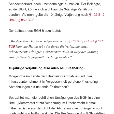
Schadensersatz nach Lizenzanalogie zu zahlen. Der Beklagte,
so der BGH, könne sich nicht auf die 3-jährige Verjährung
berufen. Vielmehr gelte die 10-jährige Verjährung nach
§ 102 S. 2
UrhG
,
§ 852 BGB
.
Der Leitsatz des BGH hierzu lautet:
„Mit dem Restschadensersatzanspruch aus
§ 102 Satz 2 UrhG
,
§ 852
BGB
kann die Herausgabe des durch die Verletzung eines
Urheberrechts erlangten Gebrauchsvorteils im Wege der Zahlung
einer fiktiven Lizenzgebühr verlangt werden.“
10-jährige Verjährung also auch bei Filesharing?
Morgenröte im Lande der Filesharing-Abmahner und ihrer
Inkassounternehmen? In Vergessenheit geratene Filesharing-
Abmahnungen als tickende Zeitbomben?
Betrachtet man die rechtlichen Erwägungen des BGH in seinem
Urteil „Motorradteile“ zur Verjährung im Urheberrecht einmal
näher, so ist – aus der Sicht der Abmahnungsempfänger – wohl
noch nicht alle Hoffnung dahin. Die Erwägungen des BGH dürften