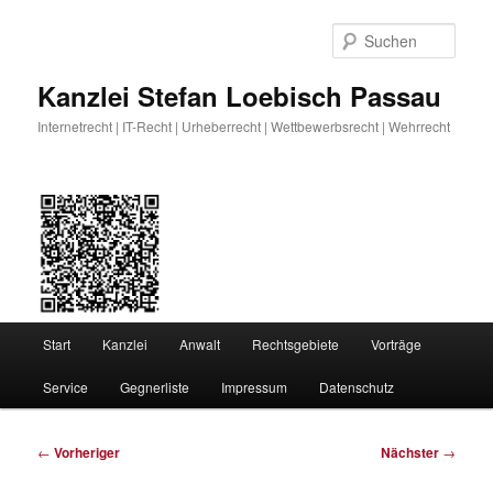
Zum
primären
Such
Inhalt
springen
Kanzlei Stefan Loebisch Passau
Internetrecht | IT-Recht | Urheberrecht | Wettbewerbsrecht | Wehrrecht
Hauptmenü
Start
Kanzlei
Anwalt
Rechtsgebiete
Vorträge
Service
Gegnerliste
Impressum
Datenschutz
Beitragsnavigation
←
Vorheriger
Nächster
→