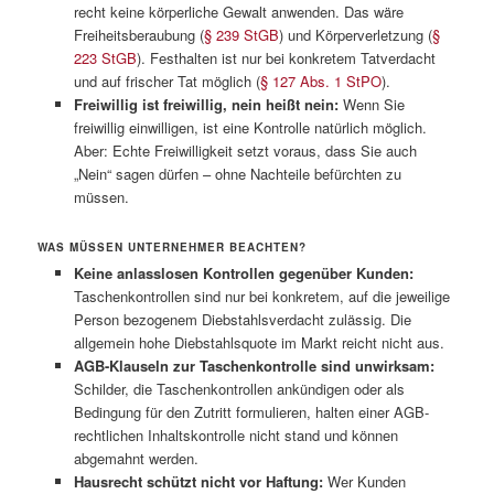
recht keine körperliche Gewalt anwenden. Das wäre
Freiheitsberaubung (
§ 239 StGB
) und Körperverletzung (
§
223 StGB
). Festhalten ist nur bei konkretem Tatverdacht
und auf frischer Tat möglich (
§ 127 Abs. 1 StPO
).
Freiwillig ist freiwillig, nein heißt nein:
Wenn Sie
freiwillig einwilligen, ist eine Kontrolle natürlich möglich.
Aber: Echte Freiwilligkeit setzt voraus, dass Sie auch
„Nein“ sagen dürfen – ohne Nachteile befürchten zu
müssen.
WAS MÜSSEN UNTERNEHMER BEACHTEN?
Keine anlasslosen Kontrollen gegenüber Kunden:
Taschenkontrollen sind nur bei konkretem, auf die jeweilige
Person bezogenem Diebstahlsverdacht zulässig. Die
allgemein hohe Diebstahlsquote im Markt reicht nicht aus.
AGB-Klauseln zur Taschenkontrolle sind unwirksam:
Schilder, die Taschenkontrollen ankündigen oder als
Bedingung für den Zutritt formulieren, halten einer AGB-
rechtlichen Inhaltskontrolle nicht stand und können
abgemahnt werden.
Hausrecht schützt nicht vor Haftung:
Wer Kunden