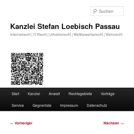
Zum
primären
Such
Inhalt
springen
Kanzlei Stefan Loebisch Passau
Internetrecht | IT-Recht | Urheberrecht | Wettbewerbsrecht | Wehrrecht
Hauptmenü
Start
Kanzlei
Anwalt
Rechtsgebiete
Vorträge
Service
Gegnerliste
Impressum
Datenschutz
Beitragsnavigation
←
Vorheriger
Nächster
→