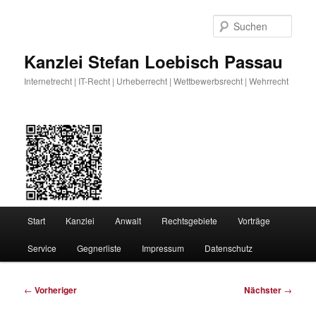
Zum
primären
Such
Inhalt
springen
Kanzlei Stefan Loebisch Passau
Internetrecht | IT-Recht | Urheberrecht | Wettbewerbsrecht | Wehrrecht
Hauptmenü
Start
Kanzlei
Anwalt
Rechtsgebiete
Vorträge
Service
Gegnerliste
Impressum
Datenschutz
Beitragsnavigation
←
Vorheriger
Nächster
→