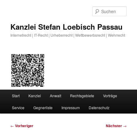
Zum
primären
Such
Inhalt
springen
Kanzlei Stefan Loebisch Passau
Internetrecht | IT-Recht | Urheberrecht | Wettbewerbsrecht | Wehrrecht
Hauptmenü
Start
Kanzlei
Anwalt
Rechtsgebiete
Vorträge
Service
Gegnerliste
Impressum
Datenschutz
Beitragsnavigation
←
Vorheriger
Nächster
→