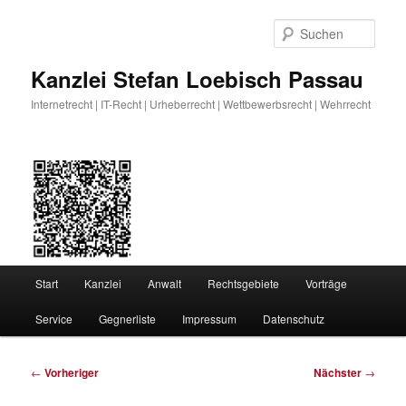
Zum
primären
Such
Inhalt
springen
Kanzlei Stefan Loebisch Passau
Internetrecht | IT-Recht | Urheberrecht | Wettbewerbsrecht | Wehrrecht
Hauptmenü
Start
Kanzlei
Anwalt
Rechtsgebiete
Vorträge
Service
Gegnerliste
Impressum
Datenschutz
Beitragsnavigation
←
Vorheriger
Nächster
→