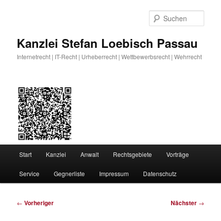
Zum
primären
Such
Inhalt
springen
Kanzlei Stefan Loebisch Passau
Internetrecht | IT-Recht | Urheberrecht | Wettbewerbsrecht | Wehrrecht
Hauptmenü
Start
Kanzlei
Anwalt
Rechtsgebiete
Vorträge
Service
Gegnerliste
Impressum
Datenschutz
Beitragsnavigation
←
Vorheriger
Nächster
→