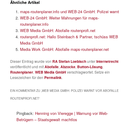
Ähnliche Artikel
maps-routenplaner.info und WEB-24 GmbH: Polizei warnt
WEB-24 GmbH: Weiter Mahnungen für maps-
routenplaner.info
WEB Media GmbH: Abofalle routenprofi.net
routenprofi.net: Hallo Steinbach & Partner, tschüss WEB
Media GmbH
Media Work GmbH: Abofalle maps-routenplaner.net
Dieser Eintrag wurde von
RA Stefan Loebisch
unter
Internetrecht
veröffentlicht und mit
Abofalle
,
Abzocke
,
Button-Lösung
,
Routenplaner
,
WEB Media GmbH
verschlagwortet. Setze ein
Lesezeichen für den
Permalink
.
EIN KOMMENTAR ZU „
WEB MEDIA GMBH: POLIZEI WARNT VOR ABOFALLE
ROUTENPROFI.NET
“
Pingback:
Henning von Vieregge | Warnung vor Web-
Betrügern – Staatsgewalt machtlos