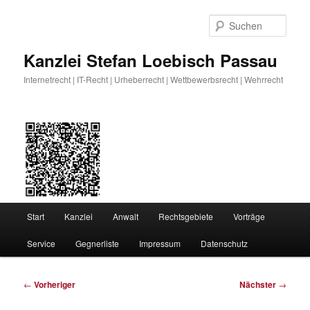
Zum
primären
Such
Inhalt
springen
Kanzlei Stefan Loebisch Passau
Internetrecht | IT-Recht | Urheberrecht | Wettbewerbsrecht | Wehrrecht
Hauptmenü
Start
Kanzlei
Anwalt
Rechtsgebiete
Vorträge
Service
Gegnerliste
Impressum
Datenschutz
Beitragsnavigation
←
Vorheriger
Nächster
→