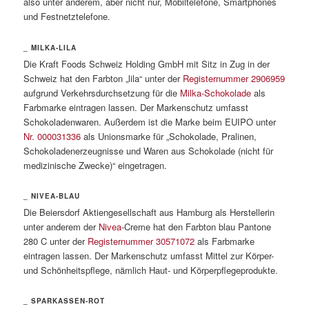
also unter anderem, aber nicht nur, Mobiltelefone, Smartphones
und Festnetztelefone.
_ MILKA-LILA
Die Kraft Foods Schweiz Holding GmbH mit Sitz in Zug in der
Schweiz hat den Farbton „lila“ unter der
Registernummer 2906959
aufgrund Verkehrsdurchsetzung für die
Milka-Schokolade
als
Farbmarke eintragen lassen. Der Markenschutz umfasst
Schokoladenwaren. Außerdem ist die Marke beim EUIPO unter
Nr. 000031336
als Unionsmarke für „Schokolade, Pralinen,
Schokoladenerzeugnisse und Waren aus Schokolade (nicht für
medizinische Zwecke)“ eingetragen.
_ NIVEA-BLAU
Die Beiersdorf Aktiengesellschaft aus Hamburg als Herstellerin
unter anderem der
Nivea
-Creme hat den Farbton blau Pantone
280 C unter der
Registernummer 30571072
als Farbmarke
eintragen lassen. Der Markenschutz umfasst Mittel zur Körper-
und Schönheitspflege, nämlich Haut- und Körperpflegeprodukte.
_ SPARKASSEN-ROT