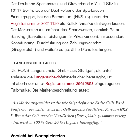
Der Deutsche Sparkassen- und Giroverband e.V. mit Sitz in
10117 Berlin, also der Dachverband der Sparkassen-
Finanzgruppe, hat den Farbton „rot (HKS 13)“ unter der
Registernummer 30211120
als Kollektivmarke eintragen lassen.
Der Markenschutz umfasst das Finanzwesen, nämlich Retail –
Banking (Bankdienstleistungen für Privatkunden), insbesondere
Kontoführung, Durchführung des Zahlungsverkehrs
(Girogeschäft) und weitere aufgezählte Dienstleistungen.
_ LANGENSCHEIDT-GELB
Die PONS Langenscheidt GmbH aus Stuttgart, die unter
anderem die
Langenscheidt
-Wörterbücher herausgibt, ist
Inhaberin der unter
Registernummer 39612858
eingetragenen
Farbmarke. Die Markenbeschreibung lautet:
„Als Marke angemeldet ist die wie folgt definierte Farbe Gelb. Wird
Vollfarbe verwendet, so ist das Gelb der standardisierte Farbton HKS
5. Wenn das Gelb aus der Vier-Farben (Euro-)Skala zusammengesetzt
wird, wird zu 100 % Gelb 20 % Magenta hinzugefügt.“
Vorsicht bei Wortspielereien