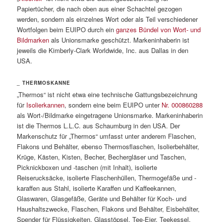
Papiertücher, die nach oben aus einer Schachtel gezogen
werden, sondern als einzelnes Wort oder als Teil verschiedener
Wortfolgen beim EUIPO durch ein
ganzes Bündel von Wort- und
Bildmarken
als Unionsmarke geschützt. Markeninhaberin ist
jeweils die Kimberly-Clark Worldwide, Inc. aus Dallas in den
USA.
_ THERMOSKANNE
„Thermos“ ist nicht etwa eine technische Gattungsbezeichnung
für
Isolierkannen
, sondern eine beim EUIPO unter
Nr. 000860288
als Wort-/Bildmarke eingetragene Unionsmarke. Markeninhaberin
ist die Thermos L.L.C. aus Schaumburg in den USA. Der
Markenschutz für „Thermos“ umfasst unter anderem Flaschen,
Flakons und Behälter, ebenso Thermosflaschen, Isolierbehälter,
Krüge, Kästen, Kisten, Becher, Bechergläser und Taschen,
Picknickboxen und -taschen (mit Inhalt), isolierte
Reiserucksäcke, isolierte Flaschenhüllen, Thermogefäße und -
karaffen aus Stahl, isolierte Karaffen und Kaffeekannen,
Glaswaren, Glasgefäße, Geräte und Behälter für Koch- und
Haushaltszwecke, Flaschen, Flakons und Behälter, Eisbehälter,
Spender für Flüssigkeiten, Glasstöpsel, Tee-Eier, Teekessel,