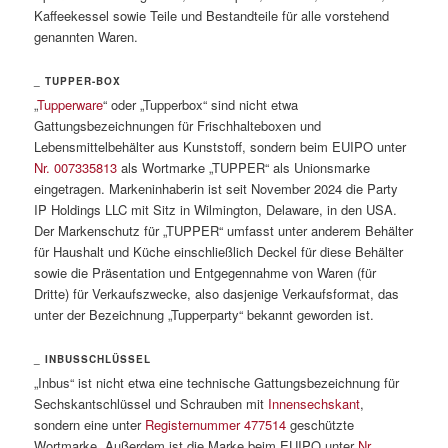
Kaffeekessel sowie Teile und Bestandteile für alle vorstehend
genannten Waren.
_ TUPPER-BOX
„
Tupperware
“ oder „Tupperbox“ sind nicht etwa
Gattungsbezeichnungen für Frischhalteboxen und
Lebensmittelbehälter aus Kunststoff, sondern beim EUIPO unter
Nr. 007335813
als Wortmarke „TUPPER“ als Unionsmarke
eingetragen. Markeninhaberin ist seit November 2024 die Party
IP Holdings LLC mit Sitz in Wilmington, Delaware, in den USA.
Der Markenschutz für „TUPPER“ umfasst unter anderem Behälter
für Haushalt und Küche einschließlich Deckel für diese Behälter
sowie die Präsentation und Entgegennahme von Waren (für
Dritte) für Verkaufszwecke, also dasjenige Verkaufsformat, das
unter der Bezeichnung „Tupperparty“ bekannt geworden ist.
_ INBUSSCHLÜSSEL
„Inbus“ ist nicht etwa eine technische Gattungsbezeichnung für
Sechskantschlüssel und Schrauben mit
Innensechskant
,
sondern eine unter
Registernummer 477514
geschützte
Wortmarke. Außerdem ist die Marke beim EUIPO unter
Nr.