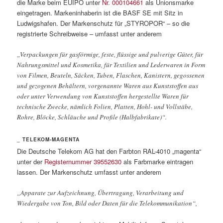
die Marke beim EUIPO unter
Nr. 000104661
als Unionsmarke
eingetragen. Markeninhaberin ist die BASF SE mit Sitz in
Ludwigshafen. Der Markenschutz für „STYROPOR“ – so die
registrierte Schreibweise – umfasst unter anderem
„Verpackungen für gasförmige, feste, flüssige und pulverige Güter, für
Nahrungsmittel und Kosmetika, für Textilien und Lederwaren in Form
von Filmen, Beuteln, Säcken, Tuben, Flaschen, Kanistern, gegossenen
und gezogenen Behältern, vorgenannte Waren aus Kunststoffen aus
oder unter Verwendung von Kunststoffen hergestellte Waren für
technische Zwecke, nämlich Folien, Platten, Hohl- und Vollstäbe,
Rohre, Blöcke, Schläuche und Profile (Halbfabrikate)“.
_ TELEKOM-MAGENTA
Die Deutsche Telekom AG hat den Farbton RAL-4010 „magenta“
unter der
Registernummer 39552630
als Farbmarke eintragen
lassen. Der Markenschutz umfasst unter anderem
„Apparate zur Aufzeichnung, Übertragung, Verarbeitung und
Wiedergabe von Ton, Bild oder Daten für die Telekommunikation“,