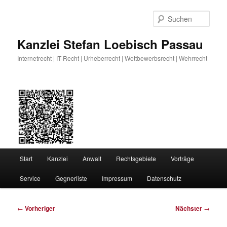
Zum
primären
Such
Inhalt
springen
Kanzlei Stefan Loebisch Passau
Internetrecht | IT-Recht | Urheberrecht | Wettbewerbsrecht | Wehrrecht
Hauptmenü
Start
Kanzlei
Anwalt
Rechtsgebiete
Vorträge
Service
Gegnerliste
Impressum
Datenschutz
Beitragsnavigation
←
Vorheriger
Nächster
→