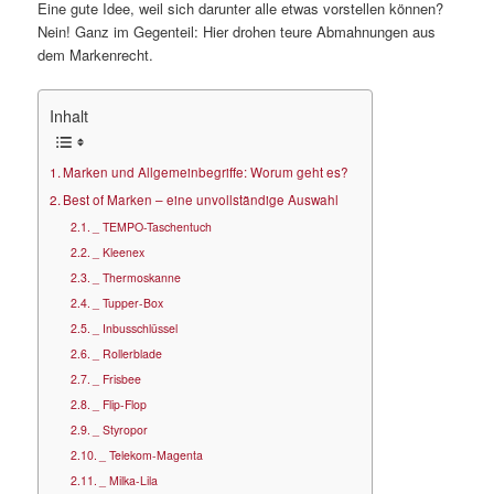
Eine gute Idee, weil sich darunter alle etwas vorstellen können?
Nein! Ganz im Gegenteil: Hier drohen teure Abmahnungen aus
dem Markenrecht.
Inhalt
Marken und Allgemeinbegriffe: Worum geht es?
Best of Marken – eine unvollständige Auswahl
_ TEMPO-Taschentuch
_ Kleenex
_ Thermoskanne
_ Tupper-Box
_ Inbusschlüssel
_ Rollerblade
_ Frisbee
_ Flip-Flop
_ Styropor
_ Telekom-Magenta
_ Milka-Lila