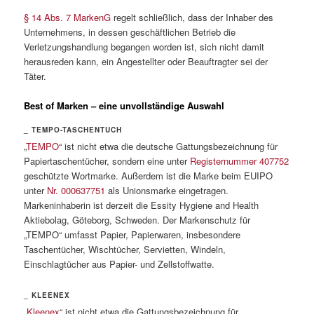
§ 14 Abs. 7 MarkenG
regelt schließlich, dass der Inhaber des
Unternehmens, in dessen geschäftlichen Betrieb die
Verletzungshandlung begangen worden ist, sich nicht damit
herausreden kann, ein Angestellter oder Beauftragter sei der
Täter.
Best of Marken – eine unvollständige Auswahl
_ TEMPO-TASCHENTUCH
„
TEMPO
“ ist nicht etwa die deutsche Gattungsbezeichnung für
Papiertaschentücher, sondern eine unter
Registernummer 407752
geschützte Wortmarke. Außerdem ist die Marke beim EUIPO
unter
Nr. 000637751
als Unionsmarke eingetragen.
Markeninhaberin ist derzeit die Essity Hygiene and Health
Aktiebolag, Göteborg, Schweden. Der Markenschutz für
„TEMPO“ umfasst Papier, Papierwaren, insbesondere
Taschentücher, Wischtücher, Servietten, Windeln,
Einschlagtücher aus Papier- und Zellstoffwatte.
_ KLEENEX
„
Kleenex
“ ist nicht etwa die Gattungsbezeichnung für