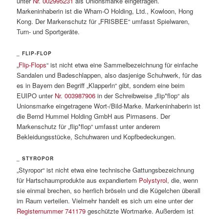
unter
Nr. 002995231
als Unionsmarke eingetragen.
Markeninhaberin ist die Wham-O Holding, Ltd., Kowloon, Hong
Kong. Der Markenschutz für „FRISBEE“ umfasst Spielwaren,
Turn- und Sportgeräte.
_ FLIP-FLOP
„
Flip-Flops
“ ist nicht etwa eine Sammelbezeichnung für einfache
Sandalen und Badeschlappen, also dasjenige Schuhwerk, für das
es in Bayern den Begriff „Klapperln“ gibt, sondern eine beim
EUIPO unter
Nr. 003987906
in der Schreibweise „flip*flop“ als
Unionsmarke eingetragene Wort-/Bild-Marke. Markeninhaberin ist
die Bernd Hummel Holding GmbH aus Pirmasens. Der
Markenschutz für „flip*flop“ umfasst unter anderem
Bekleidungsstücke, Schuhwaren und Kopfbedeckungen.
_ STYROPOR
„Styropor“ ist nicht etwa eine technische Gattungsbezeichnung
für Hartschaumprodukte aus expandiertem
Polystyrol
, die, wenn
sie einmal brechen, so herrlich bröseln und die Kügelchen überall
im Raum verteilen. Vielmehr handelt es sich um eine unter der
Registernummer 741179
geschützte Wortmarke. Außerdem ist