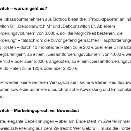
itch – worum geht es?
e Inkassounternehmen aus Bottrop bietet drei „Produktpakete“ an, n
itch S“, „Debconswitch M“ und „Debconswitch L“. Ab einem
derungsvolumen“ von 3.000 € soll die Möglichkeit bestehen, die
rderung“ – tatsächlich: die zuvor geltend gemachten Hauptforderung
d Kosten – durch 10 monatliche Raten zu je 200 € oder eine Einmalz
wegzufertigen“, ab einem „Gesamtforderungsvolumen“ von 4.000 € w
je 150 € oder aber 2.000 € angeboten, ab einem „Gesamtforderungs
€ 30 Raten zu je 120 € oder aber 2.250 €.
ile“ werden keine weiteren Verzugszinsen, keine weiteren Rechtsanwa
osten sowie die „schnelle unbürokratische Abwicklung und Entschuld
en.
tch – Marketingsprech vs. Beweislast
te, elegante Bezeichnungen – aber am Ende steht im Zweifel immer
weislastverteilung aus dem Zivilrecht: Wer Geld will, muss die Ford