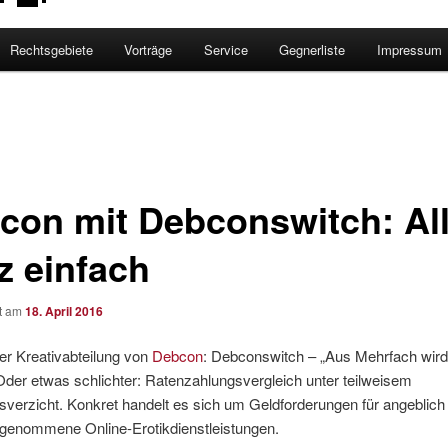
Rechtsgebiete
Vorträge
Service
Gegnerliste
Impressum
con mit Debconswitch: Al
z einfach
ht am
18. April 2016
er Kreativabteilung von
Debcon
: Debconswitch – „Aus Mehrfach wird 
Oder etwas schlichter: Ratenzahlungsvergleich unter teilweisem
verzicht. Konkret handelt es sich um Geldforderungen für angeblich 
genommene Online-Erotikdienstleistungen.