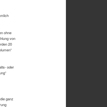
ämlich
en ohne
ahlung von
erden 20
volumen“
lts- oder
ung“
 die ganz
erung