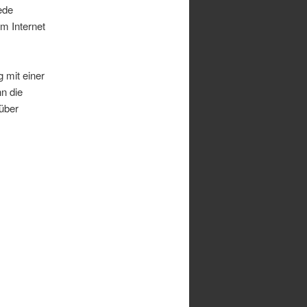
ede
m Internet
 mit einer
n die
über