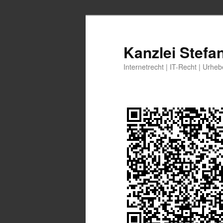
Zum
primären
Inhalt
Kanzlei Stefa
springen
Internetrecht | IT-Recht | Urhe