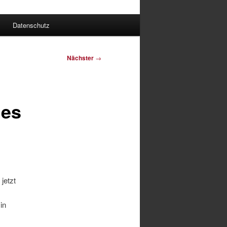
Datenschutz
Nächster
→
les
jetzt
in