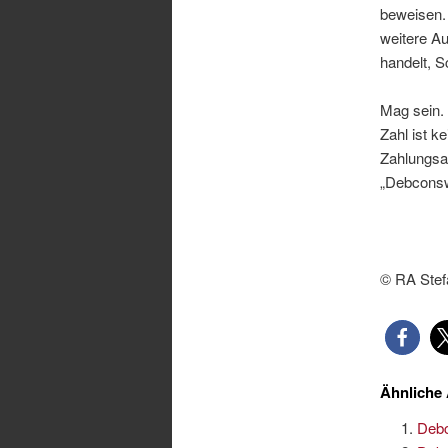
beweisen. 
weitere Au
handelt, S
Mag sein. 
Zahl ist k
Zahlungsa
„Debconswi
© RA Stef
Ähnliche 
Debc