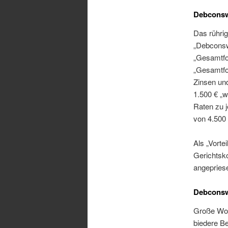
Debconsw
Das rührig
„Debconsw
„Gesamtfor
„Gesamtfo
Zinsen un
1.500 € „
Raten zu 
von 4.500 
Als „Vorte
Gerichtsk
angepries
Debconswi
Große Wor
biedere Be