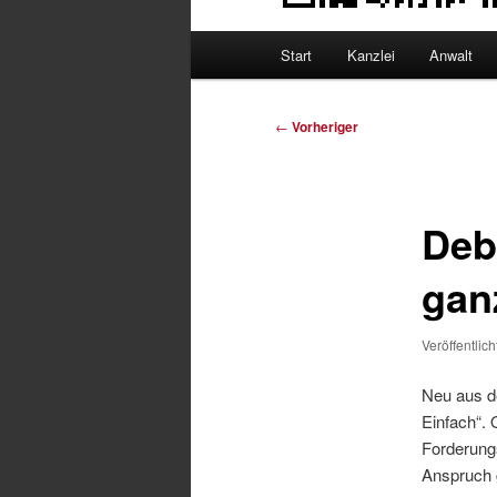
Hauptmenü
Start
Kanzlei
Anwalt
Beitragsnavigation
←
Vorheriger
Deb
gan
Veröffentlic
Neu aus d
Einfach“. 
Forderungs
Anspruch 