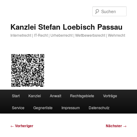
Zum
primären
Such
Inhalt
springen
Kanzlei Stefan Loebisch Passau
Internetrecht | IT-Recht | Urheberrecht | Wettbewerbsrecht | Wehrrecht
Hauptmenü
Start
Kanzlei
Anwalt
Rechtsgebiete
Vorträge
Service
Gegnerliste
Impressum
Datenschutz
Beitragsnavigation
←
Vorheriger
Nächster
→