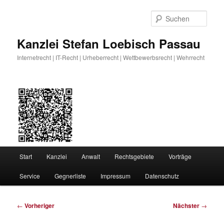
Zum
primären
Such
Inhalt
springen
Kanzlei Stefan Loebisch Passau
Internetrecht | IT-Recht | Urheberrecht | Wettbewerbsrecht | Wehrrecht
Hauptmenü
Start
Kanzlei
Anwalt
Rechtsgebiete
Vorträge
Service
Gegnerliste
Impressum
Datenschutz
Beitragsnavigation
←
Vorheriger
Nächster
→