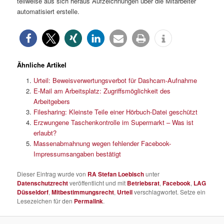
teilweise aus sich heraus Aufzeichnungen über die Mitarbeiter
automatisiert erstelle.
Ähnliche Artikel
Urteil: Beweisverwertungsverbot für Dashcam-Aufnahme
E-Mail am Arbeitsplatz: Zugriffsmöglichkeit des
Arbeitgebers
Filesharing: Kleinste Teile einer Hörbuch-Datei geschützt
Erzwungene Taschenkontrolle im Supermarkt – Was ist
erlaubt?
Massenabmahnung wegen fehlender Facebook-
Impressumsangaben bestätigt
Dieser Eintrag wurde von
RA Stefan Loebisch
unter
Datenschutzrecht
veröffentlicht und mit
Betriebsrat
,
Facebook
,
LAG
Düsseldorf
,
Mitbestimmungsrecht
,
Urteil
verschlagwortet. Setze ein
Lesezeichen für den
Permalink
.