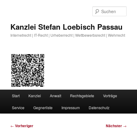
Zum
primären
Such
Inhalt
springen
Kanzlei Stefan Loebisch Passau
Internetrecht | IT-Recht | Urheberrecht | Wettbewerbsrecht | Wehrrecht
Hauptmenü
Start
Kanzlei
Anwalt
Rechtsgebiete
Vorträge
Service
Gegnerliste
Impressum
Datenschutz
Beitragsnavigation
←
Vorheriger
Nächster
→