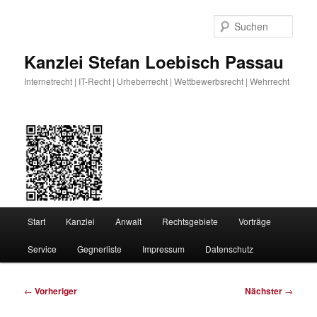
Zum
primären
Such
Inhalt
springen
Kanzlei Stefan Loebisch Passau
Internetrecht | IT-Recht | Urheberrecht | Wettbewerbsrecht | Wehrrecht
Hauptmenü
Start
Kanzlei
Anwalt
Rechtsgebiete
Vorträge
Service
Gegnerliste
Impressum
Datenschutz
Beitragsnavigation
←
Vorheriger
Nächster
→