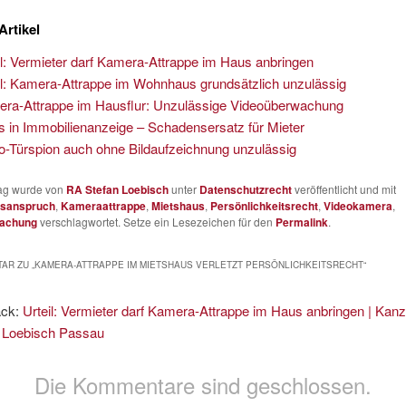
Artikel
il: Vermieter darf Kamera-Attrappe im Haus anbringen
il: Kamera-Attrappe im Wohnhaus grundsätzlich unzulässig
ra-Attrappe im Hausflur: Unzulässige Videoüberwachung
s in Immobilienanzeige – Schadensersatz für Mieter
o-Türspion auch ohne Bildaufzeichnung unzulässig
rag wurde von
RA Stefan Loebisch
unter
Datenschutzrecht
veröffentlicht und mit
gsanspruch
,
Kameraattrappe
,
Mietshaus
,
Persönlichkeitsrecht
,
Videokamera
,
achung
verschlagwortet. Setze ein Lesezeichen für den
Permalink
.
AR ZU „
KAMERA-ATTRAPPE IM MIETSHAUS VERLETZT PERSÖNLICHKEITSRECHT
“
ack:
Urteil: Vermieter darf Kamera-Attrappe im Haus anbringen | Kanz
 Loebisch Passau
Die Kommentare sind geschlossen.