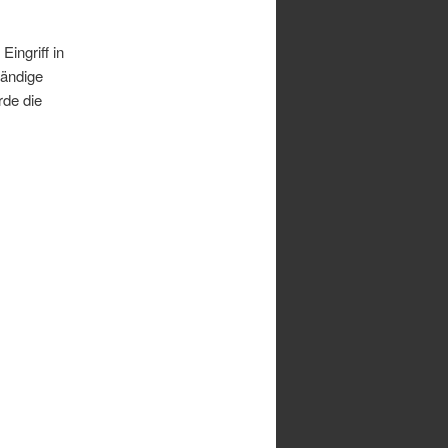
Eingriff in
tändige
rde die