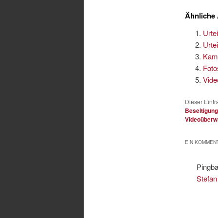
Ähnliche 
Urte
Urte
Kame
Foto
Vide
Dieser Eint
Beseitigun
Videoüberw
EIN KOMMENT
Pingb
Stefan