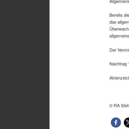
Allgemei
Bereits die
das allgem
Überwachu
allgemeine
Der Vermi
Nachtrag 
Aktenzei
© RA Stef