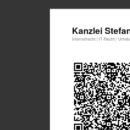
Zum
primären
Inhalt
Kanzlei Stefa
springen
Internetrecht | IT-Recht | Urhe