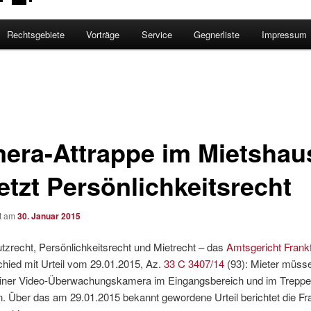
Rechtsgebiete
Vorträge
Service
Gegnerliste
Impressum
era-Attrappe im Mietshau
etzt Persönlichkeitsrecht
ht am
30. Januar 2015
zrecht, Persönlichkeitsrecht und Mietrecht – das
Amtsgericht Frank
hied mit Urteil vom 29.01.2015, Az.
33 C 3407/14
(93): Mieter müss
einer Video-Überwachungskamera im Eingangsbereich und im Trepp
 Über das am 29.01.2015 bekannt gewordene Urteil berichtet die Fra