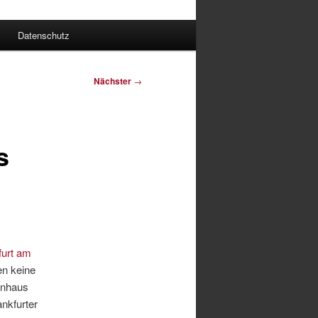
Datenschutz
Nächster
→
s
furt am
en keine
enhaus
nkfurter