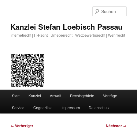
Zum
primären
Such
Inhalt
springen
Kanzlei Stefan Loebisch Passau
Internetrecht | IT-Recht | Urheberrecht | Wettbewerbsrecht | Wehrrecht
Hauptmenü
Start
Kanzlei
Anwalt
Rechtsgebiete
Vorträge
Service
Gegnerliste
Impressum
Datenschutz
Beitragsnavigation
←
Vorheriger
Nächster
→