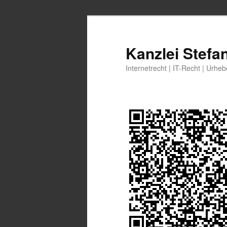
Zum
primären
Inhalt
Kanzlei Stefa
springen
Internetrecht | IT-Recht | Urhe