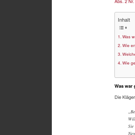
Abs. 2 Nr
Inhalt
Was w
Wie en
Welche
Wie ge
Was war 
Die Kläger
„Be
Wil
Sie
New