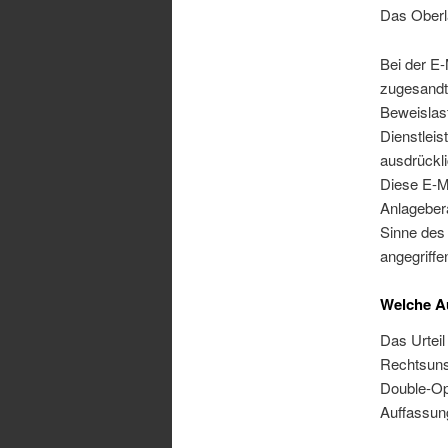
Das Oberl
Bei der E
zugesandte
Beweislast
Dienstleis
ausdrückl
Diese E-M
Anlageber
Sinne de
angegriffe
Welche Au
Das Urteil
Rechtsunsi
Double-Opt
Auffassun