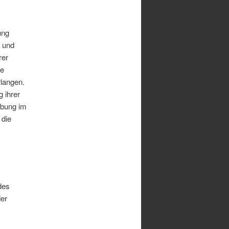
ung
- und
rer
ne
langen.
 ihrer
rbung im
 die
des
der