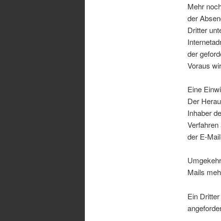
Mehr noch
der Absen
Dritter un
Interneta
der geford
Voraus wir
Eine Einwi
Der Herau
Inhaber de
Verfahren
der E-Mai
Umgekehrt
Mails meh
Ein Dritte
angeforder