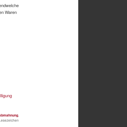
gendwelche
nen Waren
lligung
Abmahnung
,
 Lesezeichen