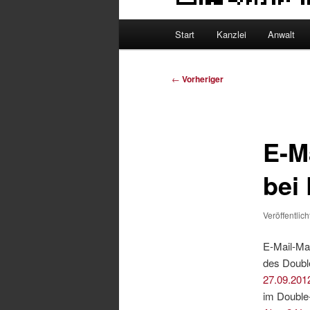
Hauptmenü
Start
Kanzlei
Anwalt
Beitragsnavigation
←
Vorheriger
E-M
bei
Veröffentlic
E-Mail-Ma
des Doubl
27.09.201
im Double-