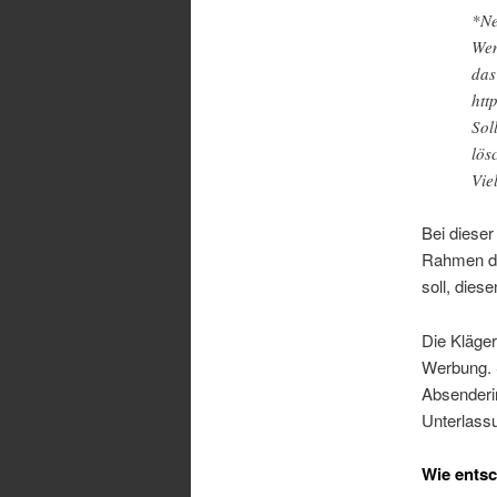
*Ne
Wen
das
htt
Sol
lös
Vie
Bei dieser
Rahmen de
soll, dies
Die Kläger
Werbung. S
Absenderin
Unterlassu
Wie ents