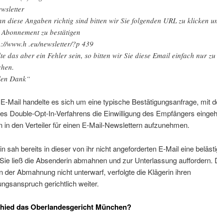
wsletter
n diese Angaben richtig sind bitten wir Sie folgenden URL zu klicken u
 Abonnement zu bestätigen
p://www.h .eu/newsletter/?p 439
lte das aber ein Fehler sein, so bitten wir Sie diese Email einfach nur zu
chen.
len Dank“
 E-Mail handelte es sich um eine typische Bestätigungsanfrage, mit d
s Double-Opt-In-Verfahrens die Einwilligung des Empfängers eingeh
en in den Verteiler für einen E-Mail-Newslettern aufzunehmen.
in sah bereits in dieser von ihr nicht angeforderten E-Mail eine beläst
ie ließ die Absenderin abmahnen und zur Unterlassung auffordern. D
 der Abmahnung nicht unterwarf, verfolgte die Klägerin ihren
ngsanspruch gerichtlich weiter.
chied das Oberlandesgericht München?