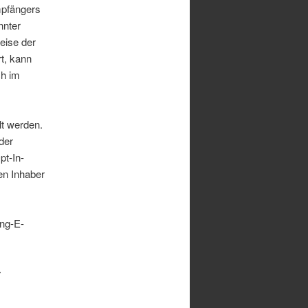
mpfängers
nnter
weise der
t, kann
ch im
lt werden.
der
pt-In-
en Inhaber
ng-E-
r