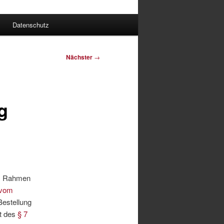
Datenschutz
Nächster
→
g
im Rahmen
 vom
Bestellung
ot des
§ 7