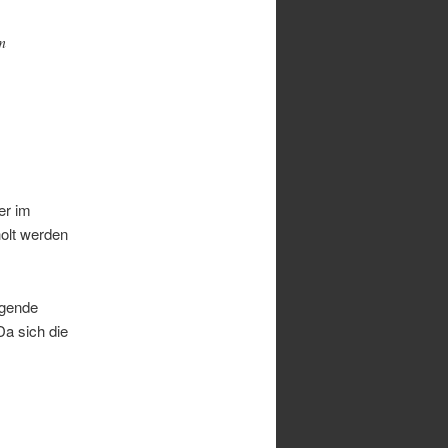
m
er im
olt werden
igende
a sich die