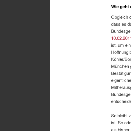
Wie geht 
Obgleich 
dass es da
Bundesger
10.02.2011
ist, um ei
Hoffnung 
Köhler/Bo
München g
Bestätigu
eigentlich
Mitheraus
Bundesgeri
entscheide
So bleibt
ist. So od
als bisher