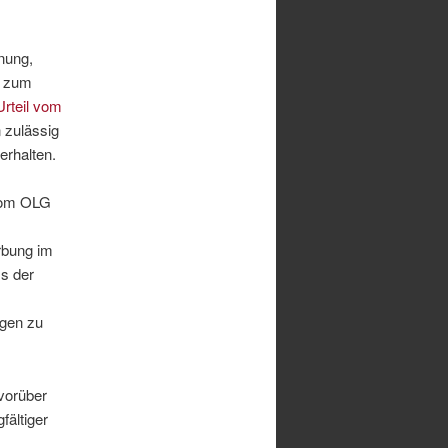
nung,
n zum
Urteil vom
 zulässig
erhalten.
 vom OLG
rbung im
ss der
agen zu
vorüber
fältiger