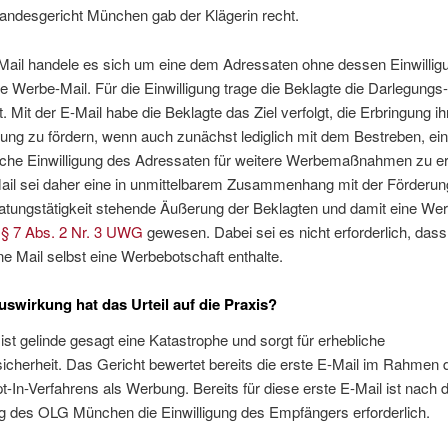
andesgericht München gab der Klägerin recht.
-Mail handele es sich um eine dem Adressaten ohne dessen Einwillig
 Werbe-Mail. Für die Einwilligung trage die Beklagte die Darlegungs
. Mit der E-Mail habe die Beklagte das Ziel verfolgt, die Erbringung ih
tung zu fördern, wenn auch zunächst lediglich mit dem Bestreben, ei
iche Einwilligung des Adressaten für weitere Werbemaßnahmen zu er
ail sei daher eine in unmittelbarem Zusammenhang mit der Förderung
atungstätigkeit stehende Äußerung der Beklagten und damit eine We
s
§ 7 Abs. 2 Nr. 3 UWG
gewesen. Dabei sei es nicht erforderlich, dass
ne Mail selbst eine Werbebotschaft enthalte.
swirkung hat das Urteil auf die Praxis?
 ist gelinde gesagt eine Katastrophe und sorgt für erhebliche
cherheit. Das Gericht bewertet bereits die erste E-Mail im Rahmen 
-In-Verfahrens als Werbung. Bereits für diese erste E-Mail ist nach 
g des OLG München die Einwilligung des Empfängers erforderlich.