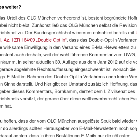
es weiter?
das Urteil des OLG München verheerend ist, besteht begründete Hoff
bei nicht bleibt. Zunächst ließ das OLG München selbst die Revisio
ichtshof zu. Der Bundesgerichtshof wiederum entschied bereits mit
, Az. I ZR 164/09 „Double Opt In“
, dass das Double-Opt-In-Verfahren
ne wirksame Einwilligung in den Versand eines E-Mail-Newsletters zu 
besteht auch deshalb, weil der wohl führende Kommentar zum UWG,
rnkamm, in seiner aktuellen 30. Auflage aus dem Jahr 2012 auf die
erade abgelehnte Rechtsauffassung eingeschwenkt ist, wonach die
ngs-E-Mail im Rahmen des Double-Opt-In-Verfahrens noch keine We
en Sinne darstellt. Und hier gibt der Umstand zusätzlich Hoffnung, da
geber dieses Kommentars, Bornkamm, derzeit dem I. Zivilsenat des
chtshofs vorsitzt, der gerade über diese wettbewerbsrechtlichen Fr
n hat.
 zu hoffen, dass der vom OLG München ausgelöste Spuk bald wieder 
er so allerdings sollten Herausgeber von E-Mail-Newslettern noch sorg
 darauf achten, dass in ihren Bestätigung-E-Mails nur die nötigsten