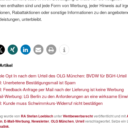
nen enthalten sind und jede Form von Werbung, jeder Hinweis auf ir
ionen, Rabattaktionen oder sonstige Informationen zu den angebote
leistungen, unterbleibt.
Artikel
le Opt In nach dem Urteil des OLG München: BVDW für BGH-Urteil
il: Unerbetene Bestätigungsmail ist Spam
il: Feedback-Anfrage per Mail nach der Lieferung ist keine Werbung
il-Werbung: LG Berlin zu den Anforderungen an eine wirksame Einwi
il: Kunde muss Schwimmkurs-Widerruf nicht bestätigen
rag wurde von
RA Stefan Loebisch
unter
Wettbewerbsrecht
veröffentlicht und mit
In
,
E-Mail-Werbung
,
Newsletter
,
OLG München
,
Urteil
verschlagwortet. Setze ein
alink
.