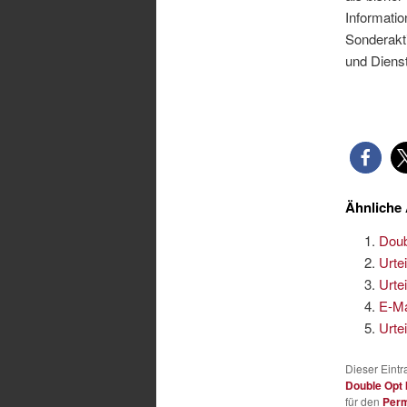
Informatio
Sonderakt
und Dienst
Ähnliche 
Doub
Urte
Urte
E-Ma
Urte
Dieser Eint
Double Opt 
für den
Perm