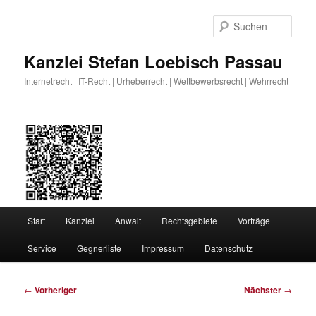
Zum
primären
Such
Inhalt
springen
Kanzlei Stefan Loebisch Passau
Internetrecht | IT-Recht | Urheberrecht | Wettbewerbsrecht | Wehrrecht
Hauptmenü
Start
Kanzlei
Anwalt
Rechtsgebiete
Vorträge
Service
Gegnerliste
Impressum
Datenschutz
Beitragsnavigation
←
Vorheriger
Nächster
→