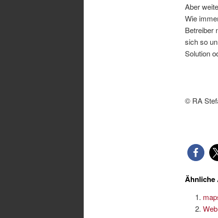
Aber weite
Wie immer
Betreiber 
sich so u
Solution o
© RA Stef
Ähnliche 
maps
Web 