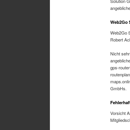
Solution 
angeblich
Web2Go S
Web2Go So
Robert Ac
Nicht sehr
angebliche
gps-routen
routenplan
maps.onlin
GmbHs.
Fehlerhaf
Vorsicht 
Mitgliedsch