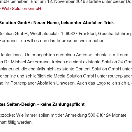
GmbH betrieben. Erst am 12. November 2016 startete unter dieser Do
e
Web Solution GmbH
.
olution GmbH: Neuer Name, bekannter Abofallen-Trick
lution GmbH, Westhafenplatz 1, 60327 Frankfurt, Geschäftsführung
kermann – so will es nun das Impressum weismachen.
 fantasievoll: Unter angeblich derselben Adresse, ebenfalls mit dem
n Dr. Michael Ackermann, treiben die nicht existente Solution 24 G
planer.net, die ebenfalls nicht existente Content Solution GmbH unte
er.online und schließlich die Media Solution GmbH unter routenplaner
e ihr Routenplaner-Abofallen-Unwesen. Auch das Logo teilen sich all
tes Seiten-Design – keine Zahlungspflicht
Abzocke: Wie immer sollen mit der Anmeldung 500 € für 24 Monate
aft fällig werden.