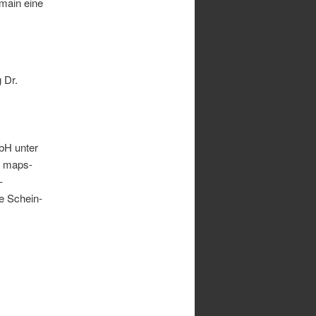
main eine
 Dr.
mbH unter
r maps-
-
e Schein-