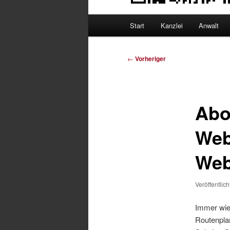
Hauptmenü
Start
Kanzlei
Anwalt
Beitragsnavigation
←
Vorheriger
Abo
Web
Web
Veröffentlic
Immer wie
Routenpla