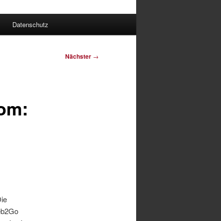
Datenschutz
Nächster
→
com:
ie
Web2Go