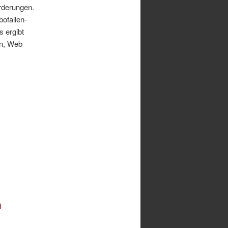
orderungen.
ofallen-
s ergibt
on, Web
H