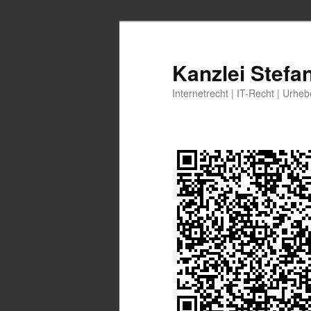
Zum
primären
Inhalt
Kanzlei Stefa
springen
Internetrecht | IT-Recht | Urhe