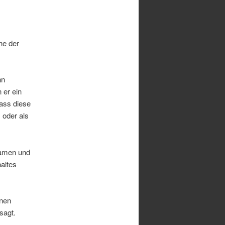
he der
nn
 er ein
ass diese
 oder als
Namen und
altes
inen
sagt.