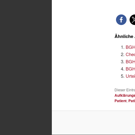
Ähnliche 
BGH:
Chec
BGH:
BGH-
Urte
Dieser Eint
Aufklärungs
Patient
,
Pat