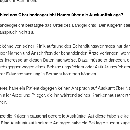
sgericht Hamm ein.
chied das Oberlandesgericht Hamm über die Auskunftsklage?
ndesgericht bestätigte das Urteil des Landgerichts. Der Klägerin ste
anspruch nicht zu.
t könne von seiner Klinik aufgrund des Behandlungsvertrages nur da
über Namen und Anschriften der behandelnden Ärzte verlangen, wenn
tes Interesse an diesen Daten nachweise. Dazu müsse er darlegen, d
uchsgegner wegen eines Behandlungsfehlers oder Aufklärungsfehlers
ner Falschbehandlung in Betracht kommen könnten.
eres habe ein Patient dagegen keinen Anspruch auf Auskunft über 
n aller Ärzte und Pfleger, die ihn während seines Krankenhausaufenth
tten.
nge die Klägerin pauschal generelle Auskünfte. Auf diese habe sie ke
 Eine Auskunft auf konkrete Anfragen habe die Beklagte zudem zuge