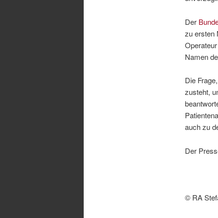
Der
Bunde
zu ersten 
Operateur 
Namen des
Die Frage
zusteht, u
beantworte
Patientena
auch zu d
Der Press
© RA Stef