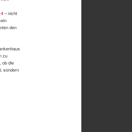
14
– nicht
sein
enten den
rankenhaus
n zu
, ob die
t, sondern