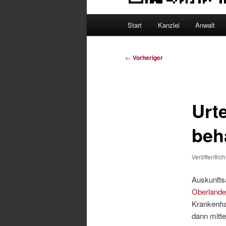
Hauptmenü
Start
Kanzlei
Anwalt
Beitragsnavigation
←
Vorheriger
Urt
beh
Veröffentlic
Auskunfts
Oberland
Krankenha
dann mitte