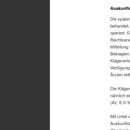
Auskunft
Die später
behandelt
operiert. 
Rechtsanwa
Mitteilung
Beklagten.
Klageverfa
Verfügung
Ärzten teil
Die Kläge
nämlich e
(Az.
6 O 9
Mit Urteil
Auskunftsk