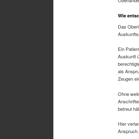
Oberlande
Wie ents
Das Oberla
Auskunfts
Ein Patien
Auskunft 
berechtig
als Anspr
Zeugen ei
Ohne weit
Anschrifte
betreut hä
Hier verla
Anspruch.