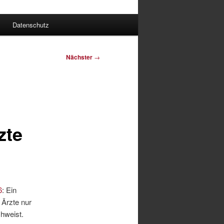
Datenschutz
Nächster
→
zte
6
: Ein
Ärzte nur
chweist.