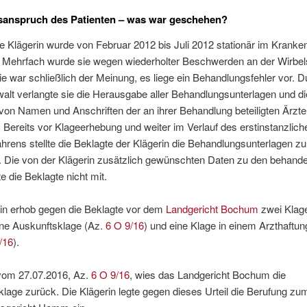
sanspruch des Patienten – was war geschehen?
e Klägerin wurde von Februar 2012 bis Juli 2012 stationär im Krank
. Mehrfach wurde sie wegen wiederholter Beschwerden an der Wirbel
Sie war schließlich der Meinung, es liege ein Behandlungsfehler vor. D
lt verlangte sie die Herausgabe aller Behandlungsunterlagen und di
 von Namen und Anschriften der an ihrer Behandlung beteiligten Ärzte
 Bereits vor Klageerhebung und weiter im Verlauf des erstinstanzlich
hrens stellte die Beklagte der Klägerin die Behandlungsunterlagen zu
. Die von der Klägerin zusätzlich gewünschten Daten zu den behand
te die Beklagte nicht mit.
rin erhob gegen die Beklagte vor dem
Landgericht Bochum
zwei Klag
ine Auskunftsklage (Az.
6 O 9/16
) und eine Klage in einem Arzthaftu
/16
).
 vom 27.07.2016, Az.
6 O 9/16
, wies das Landgericht Bochum die
lage zurück. Die Klägerin legte gegen dieses Urteil die Berufung zu