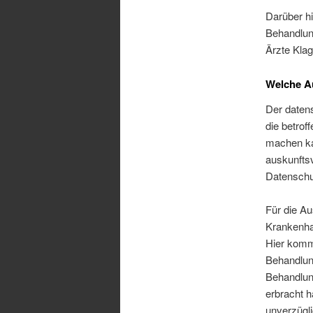
Darüber hi
Behandlun
Ärzte Kla
Welche Au
Der daten
die betrof
machen kan
auskunftsv
Datenschut
Für die Au
Krankenha
Hier komm
Behandlun
Behandlun
erbracht 
unverzügli