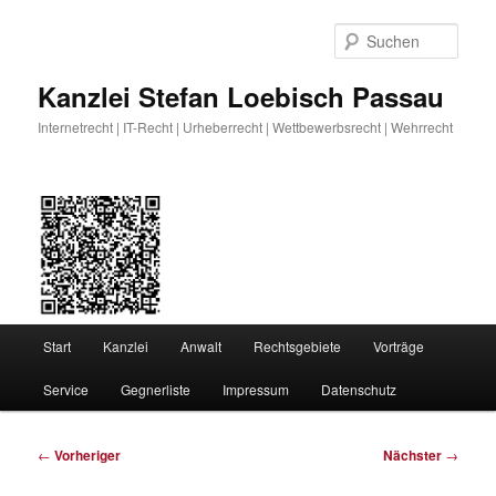
Zum
primären
Such
Inhalt
springen
Kanzlei Stefan Loebisch Passau
Internetrecht | IT-Recht | Urheberrecht | Wettbewerbsrecht | Wehrrecht
Hauptmenü
Start
Kanzlei
Anwalt
Rechtsgebiete
Vorträge
Service
Gegnerliste
Impressum
Datenschutz
Beitragsnavigation
←
Vorheriger
Nächster
→