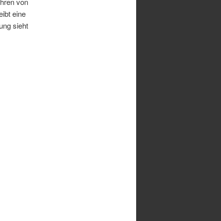
ehren von
ibt eine
ung sieht