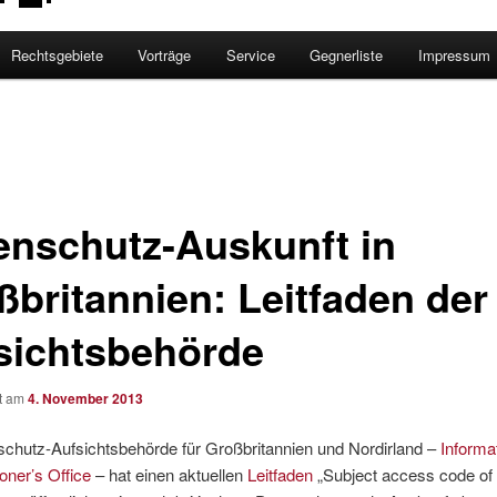
Rechtsgebiete
Vorträge
Service
Gegnerliste
Impressum
enschutz-Auskunft in
ßbritannien: Leitfaden der
sichtsbehörde
ht am
4. November 2013
schutz-Aufsichtsbehörde für Großbritannien und Nordirland –
Informa
ner’s Office
– hat einen aktuellen
Leitfaden
„Subject access code of 