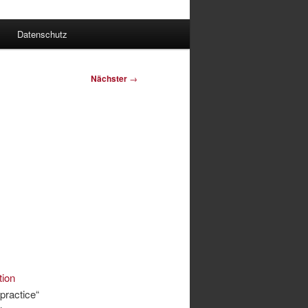
Datenschutz
Nächster
→
tion
practice“