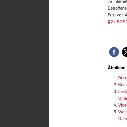
im Interne
Betroffene
Frist von 
§ 34 BDS
Ähnliche 
Brex
Kost
Leit
Unte
Vide
Wett
Date