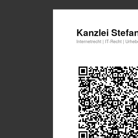
Zum
primären
Inhalt
Kanzlei Stefa
springen
Internetrecht | IT-Recht | Urhe