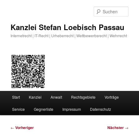
Zum
primären
Such
Inhalt
springen
Kanzlei Stefan Loebisch Passau
Internetrecht | IT-Recht | Urheberrecht | Wettbewerbsrecht | Wehrrecht
Hauptmenü
Start
Kanzlei
Anwalt
Rechtsgebiete
Vorträge
Service
Gegnerliste
Impressum
Datenschutz
Beitragsnavigation
←
Vorheriger
Nächster
→