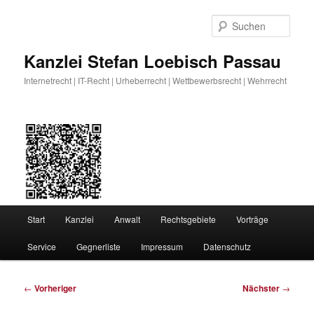
Zum
primären
Such
Inhalt
springen
Kanzlei Stefan Loebisch Passau
Internetrecht | IT-Recht | Urheberrecht | Wettbewerbsrecht | Wehrrecht
Hauptmenü
Start
Kanzlei
Anwalt
Rechtsgebiete
Vorträge
Service
Gegnerliste
Impressum
Datenschutz
Beitragsnavigation
←
Vorheriger
Nächster
→