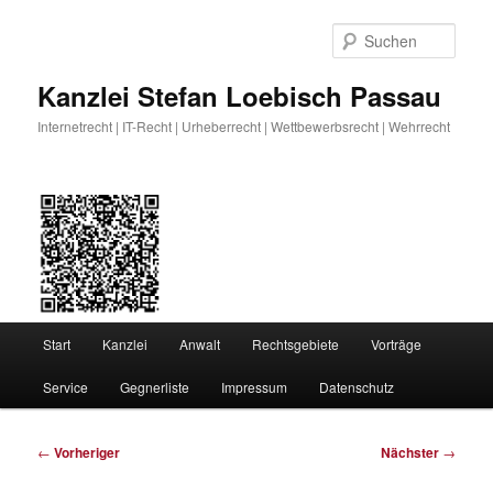
Zum
primären
Such
Inhalt
springen
Kanzlei Stefan Loebisch Passau
Internetrecht | IT-Recht | Urheberrecht | Wettbewerbsrecht | Wehrrecht
Hauptmenü
Start
Kanzlei
Anwalt
Rechtsgebiete
Vorträge
Service
Gegnerliste
Impressum
Datenschutz
Beitragsnavigation
←
Vorheriger
Nächster
→