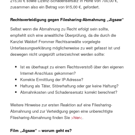
215,00 € sowie Lizenz-Schadensersatz in Höhe von 700,00 €,
zusammen also ein Betrag von 915,00 €, gefordert.
Rechtsverteidigung gegen Filesharing-Abmahnung „Jigsaw“
Selbst wenn die Abmahnung zu Recht erfolgt sein sollte,
empfiehlt sich eine anwaltliche Überprüfung, da die durch die
Kanzlei Waldorf Frommer Rechtsanwälte vorgelegte
Unterlassungserklärung möglicherweise zu weit gefasst ist und
deswegen nicht ungeprüft unterzeichnet werden sollte:
Ist es überhaupt zu einem Rechtsverstoß über den eigenen
Internet-Anschluss gekommen?
Korrekte Ermittlung der IP-Adresse?
Haftung als Täter, Störerhaftung oder gar keine Haftung?
Abmahnkosten und Schadensersatz korrekt berechnet?
Weitere Hinweise zur ersten Reaktion auf eine Filesharing-
Abmahnung und zur Verteidigung gegen eine unberechtigte
Filesharing-Abmahnung finden Sie
>hier<
.
Film „Jigsaw“ – worum geht es?