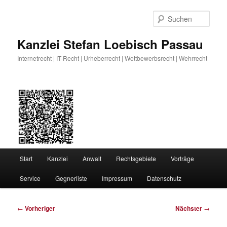
Zum
primären
Such
Inhalt
springen
Kanzlei Stefan Loebisch Passau
Internetrecht | IT-Recht | Urheberrecht | Wettbewerbsrecht | Wehrrecht
Hauptmenü
Start
Kanzlei
Anwalt
Rechtsgebiete
Vorträge
Service
Gegnerliste
Impressum
Datenschutz
Beitragsnavigation
←
Vorheriger
Nächster
→