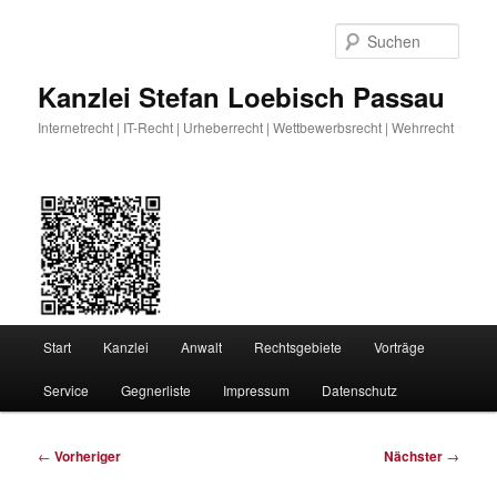
Zum
primären
Such
Inhalt
springen
Kanzlei Stefan Loebisch Passau
Internetrecht | IT-Recht | Urheberrecht | Wettbewerbsrecht | Wehrrecht
Hauptmenü
Start
Kanzlei
Anwalt
Rechtsgebiete
Vorträge
Service
Gegnerliste
Impressum
Datenschutz
Beitragsnavigation
←
Vorheriger
Nächster
→