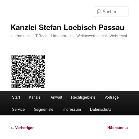
Zum
primären
Such
Inhalt
springen
Kanzlei Stefan Loebisch Passau
Internetrecht | IT-Recht | Urheberrecht | Wettbewerbsrecht | Wehrrecht
Hauptmenü
Start
Kanzlei
Anwalt
Rechtsgebiete
Vorträge
Service
Gegnerliste
Impressum
Datenschutz
Beitragsnavigation
←
Vorheriger
Nächster
→