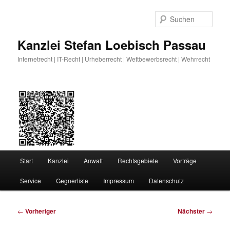
Zum
primären
Such
Inhalt
springen
Kanzlei Stefan Loebisch Passau
Internetrecht | IT-Recht | Urheberrecht | Wettbewerbsrecht | Wehrrecht
Hauptmenü
Start
Kanzlei
Anwalt
Rechtsgebiete
Vorträge
Service
Gegnerliste
Impressum
Datenschutz
Beitragsnavigation
←
Vorheriger
Nächster
→