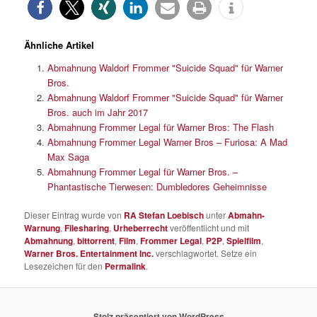
Ähnliche Artikel
Abmahnung Waldorf Frommer "Suicide Squad" für Warner
Bros.
Abmahnung Waldorf Frommer "Suicide Squad" für Warner
Bros. auch im Jahr 2017
Abmahnung Frommer Legal für Warner Bros: The Flash
Abmahnung Frommer Legal Warner Bros – Furiosa: A Mad
Max Saga
Abmahnung Frommer Legal für Warner Bros. –
Phantastische Tierwesen: Dumbledores Geheimnisse
Dieser Eintrag wurde von
RA Stefan Loebisch
unter
Abmahn-
Warnung
,
Filesharing
,
Urheberrecht
veröffentlicht und mit
Abmahnung
,
bittorrent
,
Film
,
Frommer Legal
,
P2P
,
Spielfilm
,
Warner Bros. Entertainment Inc.
verschlagwortet. Setze ein
Lesezeichen für den
Permalink
.
Stolz präsentiert von WordPress