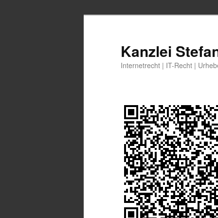
Zum
primären
Inhalt
Kanzlei Stefa
springen
Internetrecht | IT-Recht | Urhe