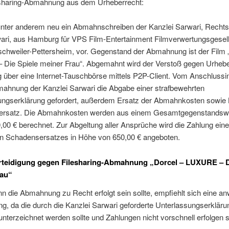
sharing-Abmahnung aus dem Urheberrecht:
 unter anderem neu ein Abmahnschreiben der Kanzlei Sarwari, Recht
ari, aus Hamburg für VPS Film-Entertainment Filmverwertungsgesell
chweiler-Pettersheim, vor. Gegenstand der Abmahnung ist der Film 
Die Spiele meiner Frau“. Abgemahnt wird der Verstoß gegen Urhebe
g über eine Internet-Tauschbörse mittels P2P-Client. Vom Anschlussi
mahnung der Kanzlei Sarwari die Abgabe einer strafbewehrten
ungserklärung gefordert, außerdem Ersatz der Abmahnkosten sowie 
ersatz.
Die Abmahnkosten werden aus einem Gesamtgegenstandswe
,00 € berechnet. Zur Abgeltung aller Ansprüche wird die Zahlung ein
n Schadensersatzes in Höhe von 650,00 € angeboten.
rteidigung gegen Filesharing-Abmahnung „Dorcel – LUXURE – D
rau“
n die Abmahnung zu Recht erfolgt sein sollte, empfiehlt sich eine anw
g, da die durch die Kanzlei Sarwari geforderte Unterlassungserkläru
unterzeichnet werden sollte und Zahlungen nicht vorschnell erfolgen s