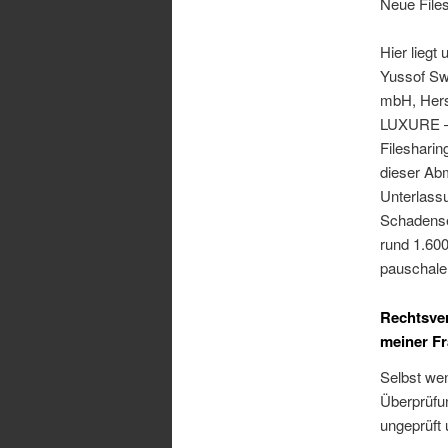
Neue File
Hier liegt
Yussof Sw
mbH, Hers
LUXURE – 
Filesharin
dieser Ab
Unterlass
Schadens
rund 1.600
pauschale
Rechtsve
meiner F
Selbst wen
Überprüfun
ungeprüft 