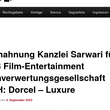
Rechtsgebiete
Vorträge
Service
Gegnerliste
Impressum
ahnung Kanzlei Sarwari f
 Film-Entertainment
mverwertungsgesellschaft
: Dorcel – Luxure
ht am
4. September 2023