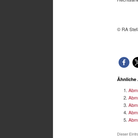
© RA Stef
Ähnliche 
Abma
Abma
Abma
Abma
Abma
Dieser Eint