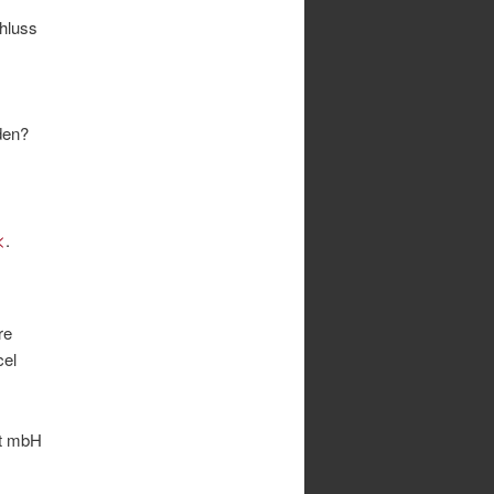
chluss
den?
<
.
re
cel
ft mbH