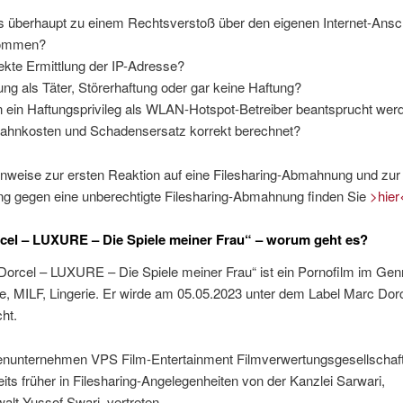
es überhaupt zu einem Rechtsverstoß über den eigenen Internet-Ans
ommen?
ekte Ermittlung der IP-Adresse?
ung als Täter, Störerhaftung oder gar keine Haftung?
 ein Haftungsprivileg als WLAN-Hotspot-Betreiber beantsprucht wer
hnkosten und Schadensersatz korrekt berechnet?
inweise zur ersten Reaktion auf eine Filesharing-Abmahnung und zur
ung gegen eine unberechtigte Filesharing-Abmahnung finden Sie
>hier
cel – LUXURE – Die Spiele meiner Frau“ – worum geht es?
Dorcel – LUXURE – Die Spiele meiner Frau“ ist ein Pornofilm im Gen
, MILF, Lingerie. Er wirde am 05.05.2023 unter dem Label Marc Dor
cht.
nunternehmen VPS Film-Entertainment Filmverwertungsgesellscha
its früher in Filesharing-Angelegenheiten von der Kanzlei Sarwari,
lt Yussof Swari, vertreten.