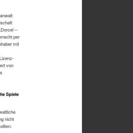
sanwalt
schaft
„Dorcel –
rrecht per
nhaber mit
Lizenz-
rt von
es
ie Spiele
altliche
ng nicht
ollten: