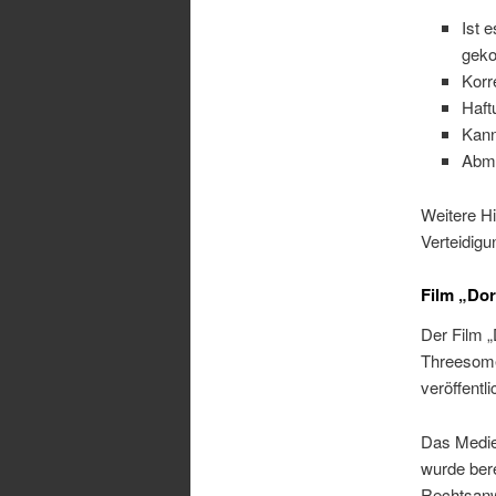
Ist 
gek
Korr
Haft
Kann
Abma
Weitere H
Verteidig
Film „Dor
Der Film „
Threesome
veröffentli
Das Medie
wurde bere
Rechtsanwa