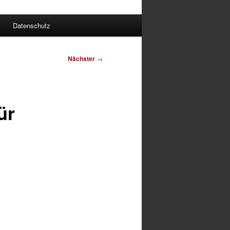
Datenschutz
Nächster
→
ür