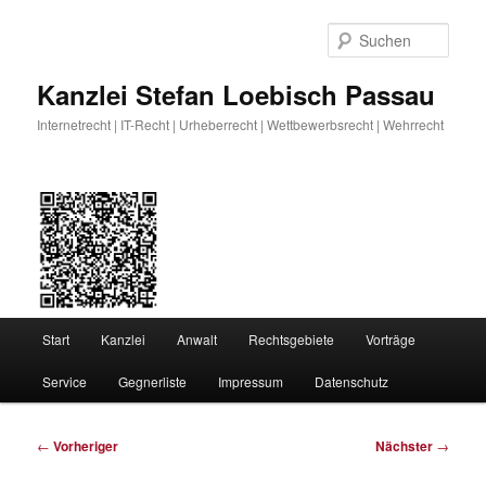
Zum
primären
Such
Inhalt
springen
Kanzlei Stefan Loebisch Passau
Internetrecht | IT-Recht | Urheberrecht | Wettbewerbsrecht | Wehrrecht
Hauptmenü
Start
Kanzlei
Anwalt
Rechtsgebiete
Vorträge
Service
Gegnerliste
Impressum
Datenschutz
Beitragsnavigation
←
Vorheriger
Nächster
→