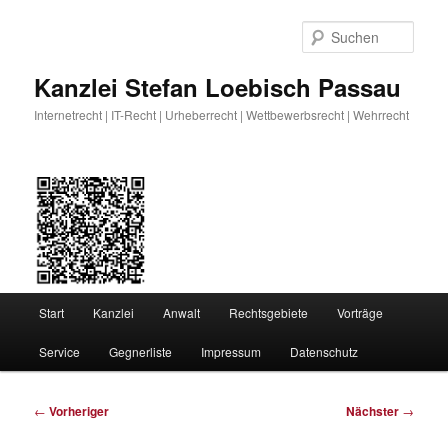
Zum
primären
Such
Inhalt
springen
Kanzlei Stefan Loebisch Passau
Internetrecht | IT-Recht | Urheberrecht | Wettbewerbsrecht | Wehrrecht
Hauptmenü
Start
Kanzlei
Anwalt
Rechtsgebiete
Vorträge
Service
Gegnerliste
Impressum
Datenschutz
Beitragsnavigation
←
Vorheriger
Nächster
→