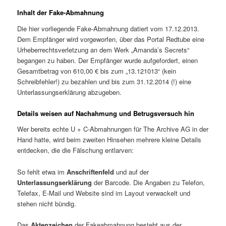
Inhalt der Fake-Abmahnung
Die hier vorliegende Fake-Abmahnung datiert vom 17.12.2013.
Dem Empfänger wird vorgeworfen, über das Portal Redtube eine
Urheberrechtsverletzung an dem Werk „Amanda’s Secrets“
begangen zu haben. Der Empfänger wurde aufgefordert, einen
Gesamtbetrag von 610,00 € bis zum „13.121013“ (kein
Schreibfehler!) zu bezahlen und bis zum 31.12.2014 (!) eine
Unterlassungserklärung abzugeben.
Details weisen auf Nachahmung und Betrugsversuch hin
Wer bereits echte U + C-Abmahnungen für The Archive AG in der
Hand hatte, wird beim zweiten Hinsehen mehrere kleine Details
entdecken, die die Fälschung entlarven:
So fehlt etwa im
Anschriftenfeld
und auf der
Unterlassungserklärung
der Barcode. Die Angaben zu Telefon,
Telefax, E-Mail und Website sind im Layout verwackelt und
stehen nicht bündig.
Das
Aktenzeichen
der Fakeabmahnung besteht aus der