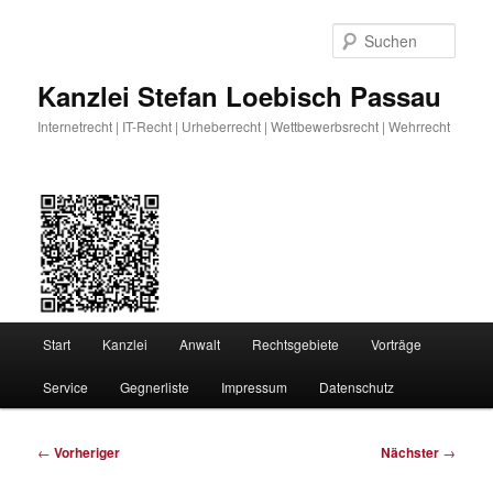
Zum
primären
Such
Inhalt
springen
Kanzlei Stefan Loebisch Passau
Internetrecht | IT-Recht | Urheberrecht | Wettbewerbsrecht | Wehrrecht
Hauptmenü
Start
Kanzlei
Anwalt
Rechtsgebiete
Vorträge
Service
Gegnerliste
Impressum
Datenschutz
Beitragsnavigation
←
Vorheriger
Nächster
→