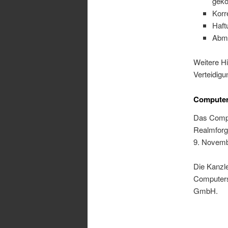
gek
Korr
Haft
Abma
Weitere H
Verteidig
Computer
Das Comput
Realmforg
9. Novembe
Die Kanzle
Computers
GmbH.