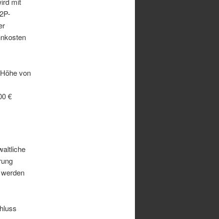
ird mit
P2P-
er
hnkosten
 Höhe von
00 €
altliche
rung
t werden
chluss