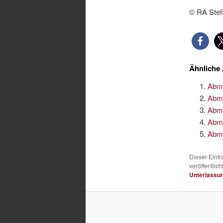
© RA Stef
Ähnliche 
Abma
Abma
Abm
Abma
Abma
Dieser Eint
veröffentlich
Unterlassu