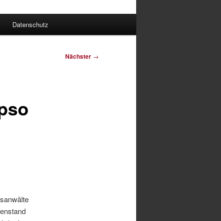
Datenschutz
Nächster
→
pso
tsanwälte
genstand