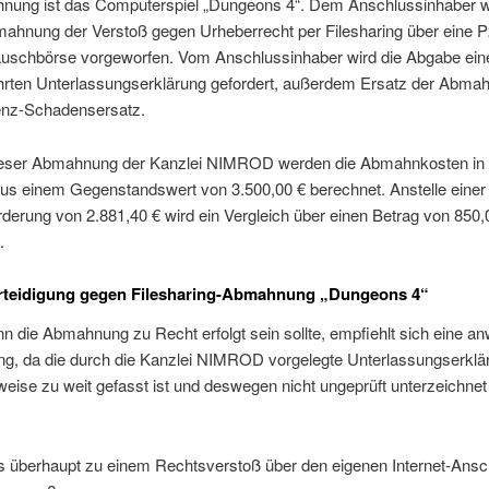
nung ist das Computerspiel „Dungeons 4“. Dem Anschlussinhaber w
mahnung der Verstoß gegen Urheberrecht per Filesharing über eine 
Tauschbörse vorgeworfen. Vom Anschlussinhaber wird die Abgabe ein
hrten Unterlassungserklärung gefordert, außerdem Ersatz der Abma
enz-Schadensersatz.
ieser Abmahnung der Kanzlei NIMROD werden die Abmahnkosten in
aus einem Gegenstandswert von 3.500,00 € berechnet. Anstelle einer
erung von 2.881,40 € wird ein Vergleich über einen Betrag von 850,
.
rteidigung gegen Filesharing-Abmahnung „Dungeons 4“
n die Abmahnung zu Recht erfolgt sein sollte, empfiehlt sich eine anw
ng, da die durch die Kanzlei NIMROD vorgelegte Unterlassungserklä
eise zu weit gefasst ist und deswegen nicht ungeprüft unterzeichne
es überhaupt zu einem Rechtsverstoß über den eigenen Internet-Ans