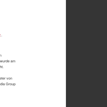
<
.
n
s wurde am
ht.
eter von
edia Group