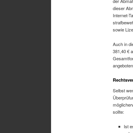
der Abmah
dieser Ab
Internet-
strafbewe
sowie Liz
Auch in d
381,40 € 
Gesamtford
angeboten
Rechtsve
Selbst wen
Überprüfu
möglicherw
sollte:
Ist 