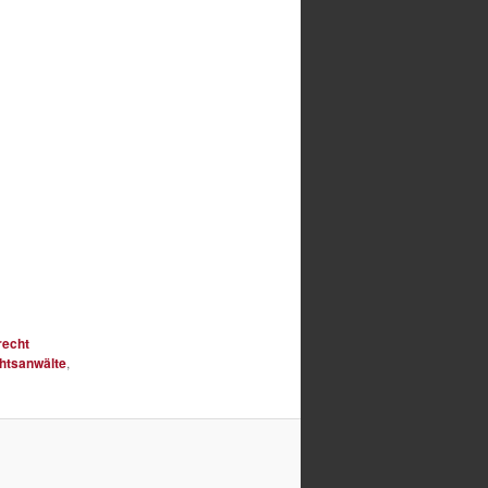
recht
htsanwälte
,