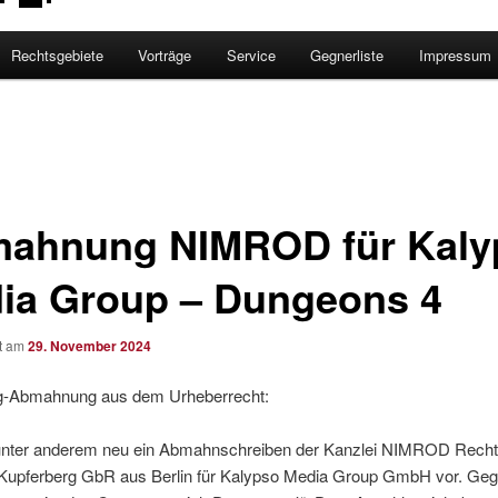
Rechtsgebiete
Vorträge
Service
Gegnerliste
Impressum
ahnung NIMROD für Kaly
ia Group – Dungeons 4
ht am
29. November 2024
ng-Abmahnung aus dem Urheberrecht:
t unter anderem neu ein Abmahnschreiben der Kanzlei NIMROD Rech
 Kupferberg GbR aus Berlin für Kalypso Media Group GmbH vor. Ge