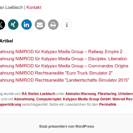
an Loebisch |
Kontakt
Artikel
hnung NIMROD für Kalypso Media Group – Railway Empire 2
hnung NIMROD für Kalypso Media Group – Disciples: Liberation
ahnung NIMROD für Kalypso Media Group – Commandos Origins
hnung NIMROD Rechtsanwälte "Euro Truck Simulator 2"
hnung NIMROD Rechtsanwälte "Landwirtschafts-Simulator 2015"
rag wurde von
RA Stefan Loebisch
unter
Abmahn-Warnung
,
Filesharing
,
Urheber
t und mit
Abmahnung
,
Computerspiel
,
Kalypso Media Group GmbH
,
Nimrod Rec
ngserklärung
verschlagwortet. Setze ein Lesezeichen für den
Permalink
.
Stolz präsentiert von WordPress