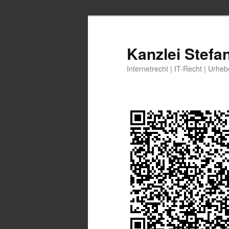
Zum
primären
Inhalt
Kanzlei Stefa
springen
Internetrecht | IT-Recht | Urhe