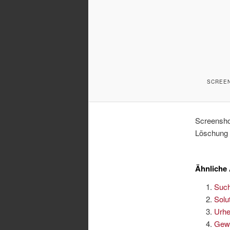
SCREEN
Screensho
Löschung v
Ähnliche 
Such
Solu
Urhe
Gewe