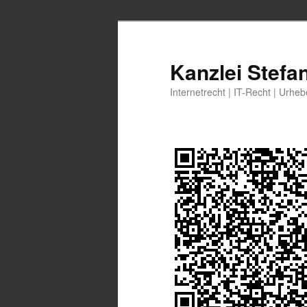
Zum
primären
Inhalt
Kanzlei Stefa
springen
Internetrecht | IT-Recht | Urhe