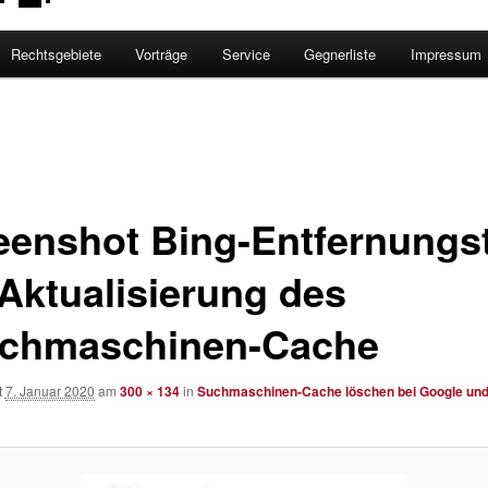
Rechtsgebiete
Vorträge
Service
Gegnerliste
Impressum
eenshot Bing-Entfernungs
 Aktualisierung des
chmaschinen-Cache
t
7. Januar 2020
am
300 × 134
in
Suchmaschinen-Cache löschen bei Google und