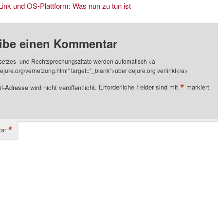
ink und OS-Plattform: Was nun zu tun ist
ibe einen Kommentar
setzes- und Rechtsprechungszitate werden automatisch <a
/dejure.org/vernetzung.html" target="_blank">über dejure.org verlinkt</a>
*
l-Adresse wird nicht veröffentlicht.
Erforderliche Felder sind mit
markiert
*
ar