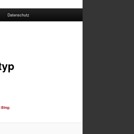
Datenschutz
typ
 Bing: